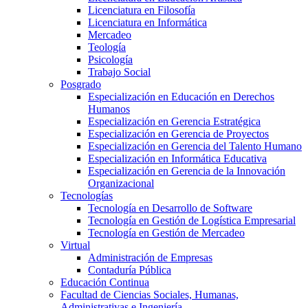
Licenciatura en Filosofía
Licenciatura en Informática
Mercadeo
Teología
Psicología
Trabajo Social
Posgrado
Especialización en Educación en Derechos
Humanos
Especialización en Gerencia Estratégica
Especialización en Gerencia de Proyectos
Especialización en Gerencia del Talento Humano
Especialización en Informática Educativa
Especialización en Gerencia de la Innovación
Organizacional
Tecnologías
Tecnología en Desarrollo de Software
Tecnología en Gestión de Logística Empresarial
Tecnología en Gestión de Mercadeo
Virtual
Administración de Empresas
Contaduría Pública
Educación Continua
Facultad de Ciencias Sociales, Humanas,
Administrativas e Ingeniería