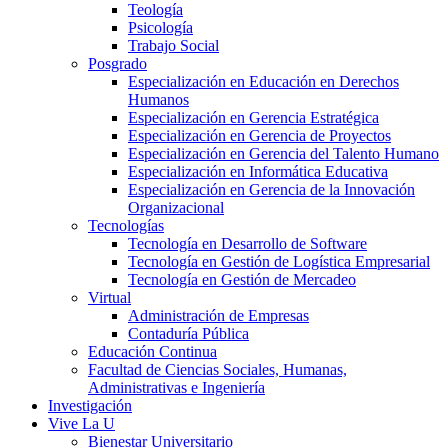
Teología
Psicología
Trabajo Social
Posgrado
Especialización en Educación en Derechos
Humanos
Especialización en Gerencia Estratégica
Especialización en Gerencia de Proyectos
Especialización en Gerencia del Talento Humano
Especialización en Informática Educativa
Especialización en Gerencia de la Innovación
Organizacional
Tecnologías
Tecnología en Desarrollo de Software
Tecnología en Gestión de Logística Empresarial
Tecnología en Gestión de Mercadeo
Virtual
Administración de Empresas
Contaduría Pública
Educación Continua
Facultad de Ciencias Sociales, Humanas,
Administrativas e Ingeniería
Investigación
Vive La U
Bienestar Universitario