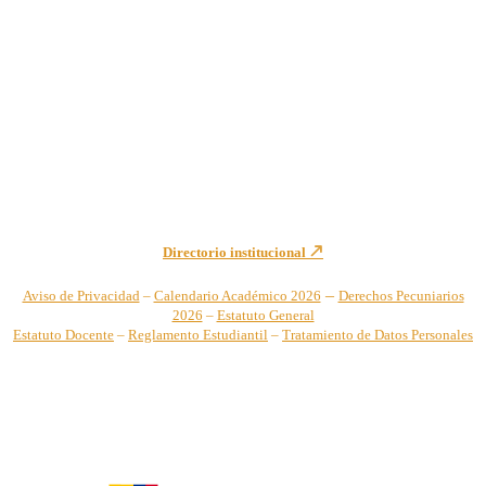
Institución de Educación Superior sujeta a inspección y vigilancia
por el Ministerio de Educación Nacional – Resolución No. 944 de
1996 MEN – SNIES 2731
Sede Principal Cra. 122 No. 12-459 Pance, Cali – Colombia
Teléfono: +57 (2) 555 2767
Para notificaciones judiciales y administrativas comuníquese a:
secretariageneral@unicatolica.edu.co y juridico@unicatolica.edu.co
Directorio institucional
–
Aviso de Privacidad
–
Calendario Académico 2026
Derechos Pecuniarios
2026
–
Estatuto General
Estatuto Docente
–
Reglamento Estudiantil
–
Tratamiento de Datos Personales