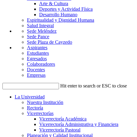
Arte & Cultura
Deportes y Actividad Física
Desarrollo Humano
Espiritualidad y Dignidad Humana
Salud Integral
Sede Meléndez
Sede Pance
Sede Plaza de Cayzedo
Aspirantes
Estudiantes
Egresados
Colaboradores
Docentes
Empresas
Hit enter to search or ESC to close
La Universidad
Nuestra Institución
Rectoría
Vicerrectorías
Vicerrectoría Académica
Vicerrectoría Administrativa y Financiera
Vicerrectoría Pastoral
Planeación y Calidad Institucional