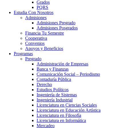
Grados
PQRS
Estudia Con Nosotros
Admisiones
Admisiones Pregrado
Admisiones Posgrados
Financia Tu Semestre
Cooperativa
Convenios
Apoyos y Beneficios
Programas
Pregrado
Administración de Empresas
Banca y Finanzas
Comunicación Social – Periodismo
Contaduría Pública
Derecho
Estudios Políticos
Ingeniería de Sistemas
Ingeniería Industrial
Licenciatura en Ciencias Sociales
Licenciatura en Educación Artística
Licenciatura en Filosofía
Licenciatura en Informática
Mercadeo