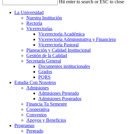
Hit enter to search or ESC to close
La Universidad
Nuestra Institución
Rectoría
Vicerrectorías
Vicerrectoría Académica
Vicerrectoría Administrativa y Financiera
Vicerrectoría Pastoral
Planeación y Calidad Institucional
Gestión de la Calidad
Secretaría General
Documentos institucionales
Grados
PQRS
Estudia Con Nosotros
Admisiones
Admisiones Pregrado
Admisiones Posgrados
Financia Tu Semestre
Cooperativa
Convenios
Apoyos y Beneficios
Programas
Pregrado