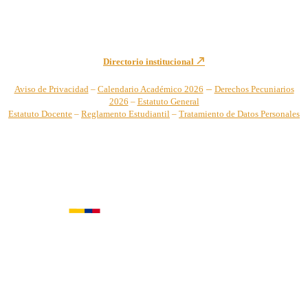
secretariageneral@unicatolica.edu.co y juridico@unicatolica.edu.co
Directorio institucional
–
Aviso de Privacidad
–
Calendario Académico 2026
Derechos Pecuniarios
2026
–
Estatuto General
Estatuto Docente
–
Reglamento Estudiantil
–
Tratamiento de Datos Personales