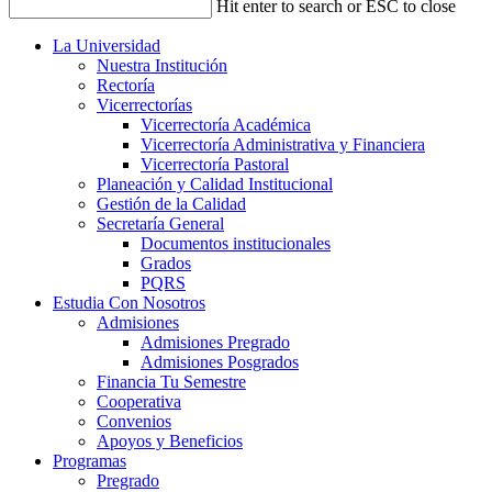
Hit enter to search or ESC to close
La Universidad
Nuestra Institución
Rectoría
Vicerrectorías
Vicerrectoría Académica
Vicerrectoría Administrativa y Financiera
Vicerrectoría Pastoral
Planeación y Calidad Institucional
Gestión de la Calidad
Secretaría General
Documentos institucionales
Grados
PQRS
Estudia Con Nosotros
Admisiones
Admisiones Pregrado
Admisiones Posgrados
Financia Tu Semestre
Cooperativa
Convenios
Apoyos y Beneficios
Programas
Pregrado