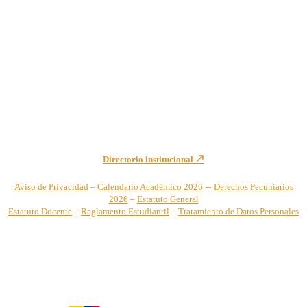
Institución de Educación Superior sujeta a inspección y vigilancia
por el Ministerio de Educación Nacional – Resolución No. 944 de
1996 MEN – SNIES 2731
Sede Principal Cra. 122 No. 12-459 Pance, Cali – Colombia
Teléfono: +57 (2) 555 2767
Para notificaciones judiciales y administrativas comuníquese a:
secretariageneral@unicatolica.edu.co y juridico@unicatolica.edu.co
Directorio institucional
–
Aviso de Privacidad
–
Calendario Académico 2026
Derechos Pecuniarios
2026
–
Estatuto General
Estatuto Docente
–
Reglamento Estudiantil
–
Tratamiento de Datos Personales