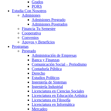
Grados
PQRS
Estudia Con Nosotros
Admisiones
Admisiones Pregrado
Admisiones Posgrados
Financia Tu Semestre
Cooperativa
Convenios
Apoyos y Beneficios
Programas
Pregrado
Administración de Empresas
Banca y Finanzas
Comunicación Social – Periodismo
Contaduría Pública
Derecho
Estudios Políticos
Ingeniería de Sistemas
Ingeniería Industrial
Licenciatura en Ciencias Sociales
Licenciatura en Educación Artística
Licenciatura en Filosofía
Licenciatura en Informática
Mercadeo