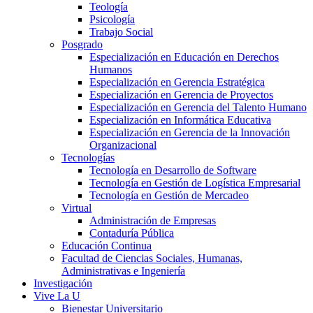
Teología
Psicología
Trabajo Social
Posgrado
Especialización en Educación en Derechos
Humanos
Especialización en Gerencia Estratégica
Especialización en Gerencia de Proyectos
Especialización en Gerencia del Talento Humano
Especialización en Informática Educativa
Especialización en Gerencia de la Innovación
Organizacional
Tecnologías
Tecnología en Desarrollo de Software
Tecnología en Gestión de Logística Empresarial
Tecnología en Gestión de Mercadeo
Virtual
Administración de Empresas
Contaduría Pública
Educación Continua
Facultad de Ciencias Sociales, Humanas,
Administrativas e Ingeniería
Investigación
Vive La U
Bienestar Universitario