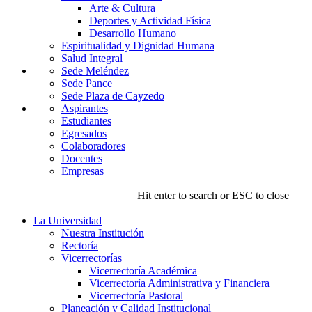
Arte & Cultura
Deportes y Actividad Física
Desarrollo Humano
Espiritualidad y Dignidad Humana
Salud Integral
Sede Meléndez
Sede Pance
Sede Plaza de Cayzedo
Aspirantes
Estudiantes
Egresados
Colaboradores
Docentes
Empresas
Hit enter to search or ESC to close
La Universidad
Nuestra Institución
Rectoría
Vicerrectorías
Vicerrectoría Académica
Vicerrectoría Administrativa y Financiera
Vicerrectoría Pastoral
Planeación y Calidad Institucional