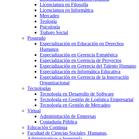
Licenciatura en Filosofía
Licenciatura en Informática
Mercadeo
Teología
Psicología
Trabajo Social
Posgrado
Especialización en Educación en Derechos
Humanos
Especialización en Gerencia Estratégica
Especialización en Gerencia de Proyectos
Especialización en Gerencia del Talento Humano
Especialización en Informática Educativa
Especialización en Gerencia de la Innovación
Organizacional
Tecnologías
Tecnología en Desarrollo de Software
Tecnología en Gestión de Logística Empresarial
Tecnología en Gestión de Mercadeo
Virtual
Administración de Empresas
Contaduría Pública
Educación Continua
Facultad de Ciencias Sociales, Humanas,
Administrativas e Ingeniería