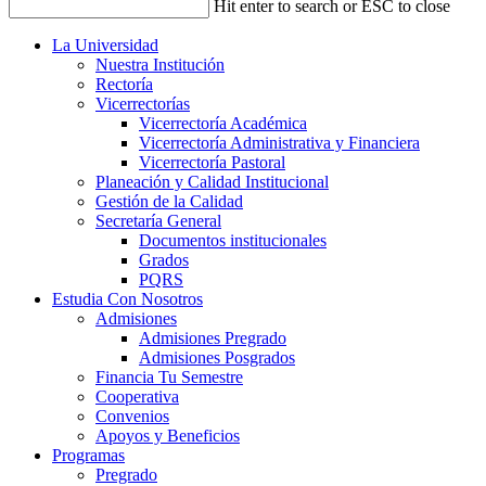
Hit enter to search or ESC to close
La Universidad
Nuestra Institución
Rectoría
Vicerrectorías
Vicerrectoría Académica
Vicerrectoría Administrativa y Financiera
Vicerrectoría Pastoral
Planeación y Calidad Institucional
Gestión de la Calidad
Secretaría General
Documentos institucionales
Grados
PQRS
Estudia Con Nosotros
Admisiones
Admisiones Pregrado
Admisiones Posgrados
Financia Tu Semestre
Cooperativa
Convenios
Apoyos y Beneficios
Programas
Pregrado