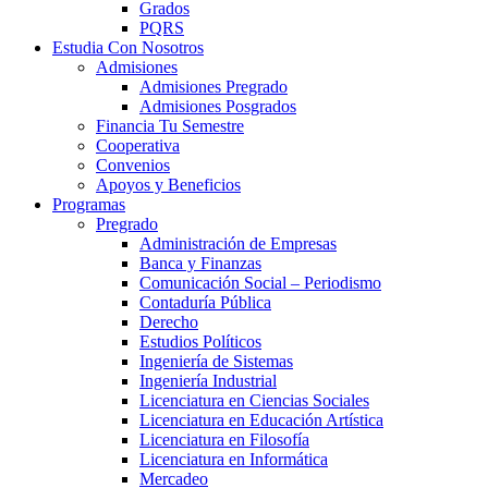
Grados
PQRS
Estudia Con Nosotros
Admisiones
Admisiones Pregrado
Admisiones Posgrados
Financia Tu Semestre
Cooperativa
Convenios
Apoyos y Beneficios
Programas
Pregrado
Administración de Empresas
Banca y Finanzas
Comunicación Social – Periodismo
Contaduría Pública
Derecho
Estudios Políticos
Ingeniería de Sistemas
Ingeniería Industrial
Licenciatura en Ciencias Sociales
Licenciatura en Educación Artística
Licenciatura en Filosofía
Licenciatura en Informática
Mercadeo