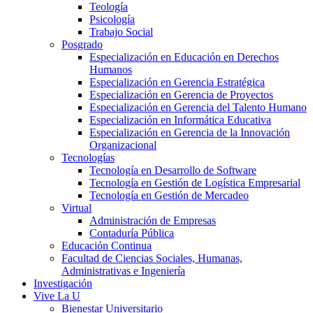
Teología
Psicología
Trabajo Social
Posgrado
Especialización en Educación en Derechos
Humanos
Especialización en Gerencia Estratégica
Especialización en Gerencia de Proyectos
Especialización en Gerencia del Talento Humano
Especialización en Informática Educativa
Especialización en Gerencia de la Innovación
Organizacional
Tecnologías
Tecnología en Desarrollo de Software
Tecnología en Gestión de Logística Empresarial
Tecnología en Gestión de Mercadeo
Virtual
Administración de Empresas
Contaduría Pública
Educación Continua
Facultad de Ciencias Sociales, Humanas,
Administrativas e Ingeniería
Investigación
Vive La U
Bienestar Universitario