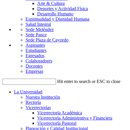
Arte & Cultura
Deportes y Actividad Física
Desarrollo Humano
Espiritualidad y Dignidad Humana
Salud Integral
Sede Meléndez
Sede Pance
Sede Plaza de Cayzedo
Aspirantes
Estudiantes
Egresados
Colaboradores
Docentes
Empresas
Hit enter to search or ESC to close
La Universidad
Nuestra Institución
Rectoría
Vicerrectorías
Vicerrectoría Académica
Vicerrectoría Administrativa y Financiera
Vicerrectoría Pastoral
Planeación y Calidad Institucional