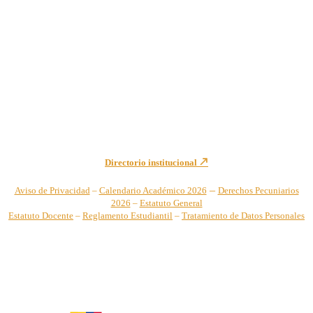
Institución de Educación Superior sujeta a inspección y vigilancia
por el Ministerio de Educación Nacional – Resolución No. 944 de
1996 MEN – SNIES 2731
Sede Principal Cra. 122 No. 12-459 Pance, Cali – Colombia
Teléfono: +57 (2) 555 2767
Para notificaciones judiciales y administrativas comuníquese a:
secretariageneral@unicatolica.edu.co y juridico@unicatolica.edu.co
Directorio institucional
–
Aviso de Privacidad
–
Calendario Académico 2026
Derechos Pecuniarios
2026
–
Estatuto General
Estatuto Docente
–
Reglamento Estudiantil
–
Tratamiento de Datos Personales