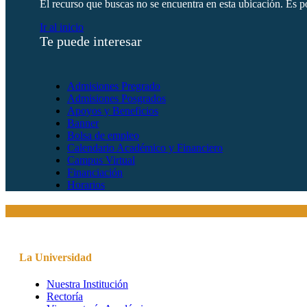
El recurso que buscas no se encuentra en esta ubicación. Es po
Ir al inicio
Te puede interesar
Admisiones Pregrado
Admisiones Posgrados
Apoyos y Beneficios
Banner
Bolsa de empleo
Calendario Académico y Financiero
Campus Virtual
Financiación
Horarios
La Universidad
Nuestra Institución
Rectoría