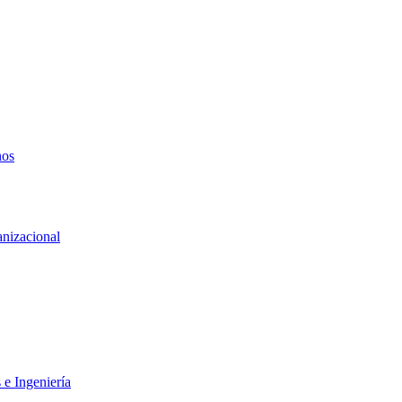
nos
anizacional
 e Ingeniería