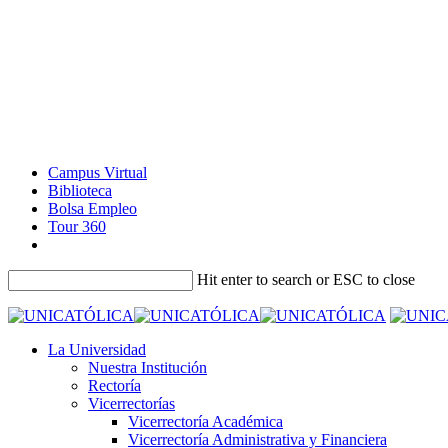
Campus Virtual
Biblioteca
Bolsa Empleo
Tour 360
Hit enter to search or ESC to close
La Universidad
Nuestra Institución
Rectoría
Vicerrectorías
Vicerrectoría Académica
Vicerrectoría Administrativa y Financiera