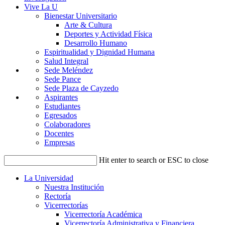
Vive La U
Bienestar Universitario
Arte & Cultura
Deportes y Actividad Física
Desarrollo Humano
Espiritualidad y Dignidad Humana
Salud Integral
Sede Meléndez
Sede Pance
Sede Plaza de Cayzedo
Aspirantes
Estudiantes
Egresados
Colaboradores
Docentes
Empresas
Hit enter to search or ESC to close
La Universidad
Nuestra Institución
Rectoría
Vicerrectorías
Vicerrectoría Académica
Vicerrectoría Administrativa y Financiera