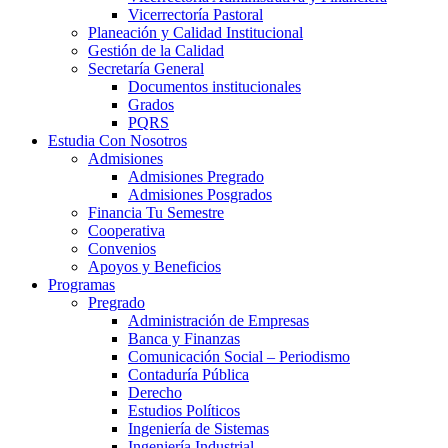
Vicerrectoría Pastoral
Planeación y Calidad Institucional
Gestión de la Calidad
Secretaría General
Documentos institucionales
Grados
PQRS
Estudia Con Nosotros
Admisiones
Admisiones Pregrado
Admisiones Posgrados
Financia Tu Semestre
Cooperativa
Convenios
Apoyos y Beneficios
Programas
Pregrado
Administración de Empresas
Banca y Finanzas
Comunicación Social – Periodismo
Contaduría Pública
Derecho
Estudios Políticos
Ingeniería de Sistemas
Ingeniería Industrial