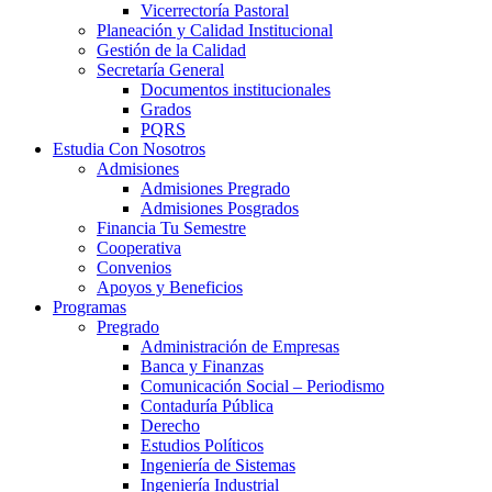
Vicerrectoría Pastoral
Planeación y Calidad Institucional
Gestión de la Calidad
Secretaría General
Documentos institucionales
Grados
PQRS
Estudia Con Nosotros
Admisiones
Admisiones Pregrado
Admisiones Posgrados
Financia Tu Semestre
Cooperativa
Convenios
Apoyos y Beneficios
Programas
Pregrado
Administración de Empresas
Banca y Finanzas
Comunicación Social – Periodismo
Contaduría Pública
Derecho
Estudios Políticos
Ingeniería de Sistemas
Ingeniería Industrial