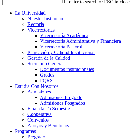
Hit enter to search or ESC to close
La Universidad
Nuestra Institución
Rectoría
Vicerrectorías
Vicerrectoría Académica
Vicerrectoría Administrativa y Financiera
Vicerrectoría Pastoral
Planeación y Calidad Institucional
Gestión de la Calidad
Secretaría General
Documentos institucionales
Grados
PQRS
Estudia Con Nosotros
Admisiones
Admisiones Pregrado
Admisiones Posgrados
Financia Tu Semestre
Cooperativa
Convenios
Apoyos y Beneficios
Programas
Pregrado