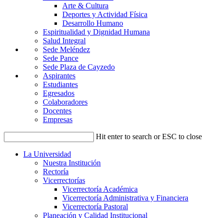
Arte & Cultura
Deportes y Actividad Física
Desarrollo Humano
Espiritualidad y Dignidad Humana
Salud Integral
Sede Meléndez
Sede Pance
Sede Plaza de Cayzedo
Aspirantes
Estudiantes
Egresados
Colaboradores
Docentes
Empresas
Hit enter to search or ESC to close
La Universidad
Nuestra Institución
Rectoría
Vicerrectorías
Vicerrectoría Académica
Vicerrectoría Administrativa y Financiera
Vicerrectoría Pastoral
Planeación y Calidad Institucional