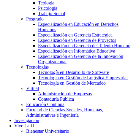
Teología
Psicología
Trabajo Social
Posgrado
Especialización en Educación en Derechos
Humanos
Especialización en Gerencia Estratégica
Especialización en Gerencia de Proyectos
Especialización en Gerencia del Talento Humano
Especialización en Informática Educativa
Especialización en Gerencia de la Innovación
Organizacional
Tecnologías
Tecnología en Desarrollo de Software
Tecnología en Gestión de Logística Empresarial
Tecnología en Gestión de Mercadeo
Virtual
Administración de Empresas
Contaduría Pública
Educación Continua
Facultad de Ciencias Sociales, Humanas,
Administrativas e Ingeniería
Investigación
Vive La U
Bienestar Universitario