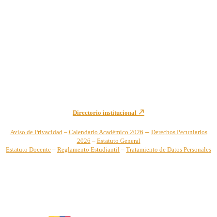
Institución de Educación Superior sujeta a inspección y vigilancia
por el Ministerio de Educación Nacional – Resolución No. 944 de
1996 MEN – SNIES 2731
Sede Principal Cra. 122 No. 12-459 Pance, Cali – Colombia
Teléfono: +57 (2) 555 2767
Para notificaciones judiciales y administrativas comuníquese a:
secretariageneral@unicatolica.edu.co y juridico@unicatolica.edu.co
Directorio institucional
–
Aviso de Privacidad
–
Calendario Académico 2026
Derechos Pecuniarios
2026
–
Estatuto General
Estatuto Docente
–
Reglamento Estudiantil
–
Tratamiento de Datos Personales