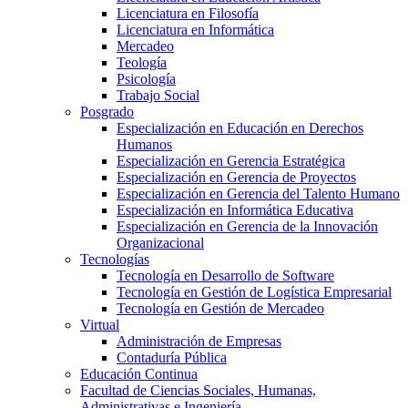
Licenciatura en Filosofía
Licenciatura en Informática
Mercadeo
Teología
Psicología
Trabajo Social
Posgrado
Especialización en Educación en Derechos
Humanos
Especialización en Gerencia Estratégica
Especialización en Gerencia de Proyectos
Especialización en Gerencia del Talento Humano
Especialización en Informática Educativa
Especialización en Gerencia de la Innovación
Organizacional
Tecnologías
Tecnología en Desarrollo de Software
Tecnología en Gestión de Logística Empresarial
Tecnología en Gestión de Mercadeo
Virtual
Administración de Empresas
Contaduría Pública
Educación Continua
Facultad de Ciencias Sociales, Humanas,
Administrativas e Ingeniería