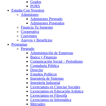
Grados
PQRS
Estudia Con Nosotros
Admisiones
Admisiones Pregrado
Admisiones Posgrados
Financia Tu Semestre
Cooperativa
Convenios
Apoyos y Beneficios
Programas
Pregrado
Administración de Empresas
Banca y Finanzas
Comunicación Social – Periodismo
Contaduría Pública
Derecho
Estudios Políticos
Ingeniería de Sistemas
Ingeniería Industrial
Licenciatura en Ciencias Sociales
Licenciatura en Educación Artística
Licenciatura en Filosofía
Licenciatura en Informática
Mercadeo