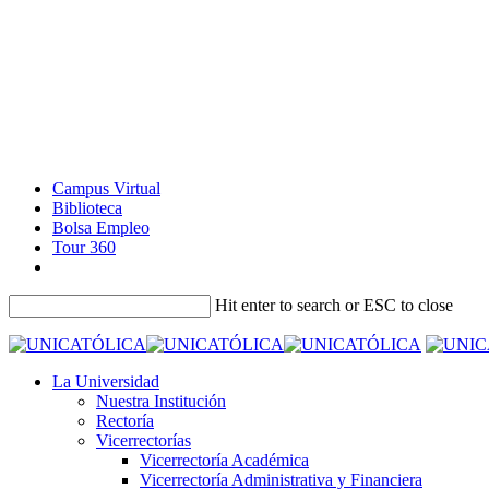
Campus Virtual
Biblioteca
Bolsa Empleo
Tour 360
Hit enter to search or ESC to close
La Universidad
Nuestra Institución
Rectoría
Vicerrectorías
Vicerrectoría Académica
Vicerrectoría Administrativa y Financiera