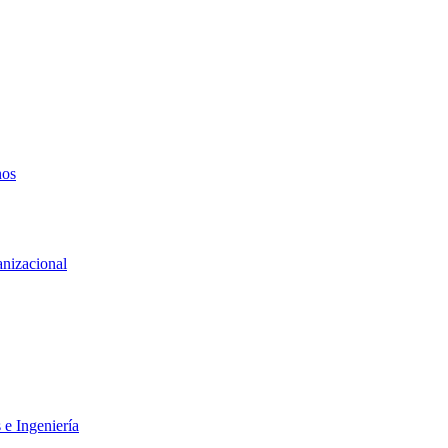
nos
anizacional
 e Ingeniería