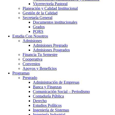
Vicerrectoría Pastoral
Planeación y Calidad Institucional
Gestión de la Calidad
Secretaría General
Documentos institucionales
Grados
PQRS
Estudia Con Nosotros
Admisiones
Admisiones Pregrado
Admisiones Posgrados
Financia Tu Semestre
Cooperativa
Convenios
Apoyos y Beneficios
Programas
Pregrado
Administración de Empresas
Banca y Finanzas
Comunicación Social – Periodismo
Contaduría Pública
Derecho
Estudios Políticos
Ingeniería de Sistemas
Ingeniería Industrial