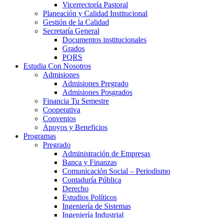
Vicerrectoría Pastoral
Planeación y Calidad Institucional
Gestión de la Calidad
Secretaría General
Documentos institucionales
Grados
PQRS
Estudia Con Nosotros
Admisiones
Admisiones Pregrado
Admisiones Posgrados
Financia Tu Semestre
Cooperativa
Convenios
Apoyos y Beneficios
Programas
Pregrado
Administración de Empresas
Banca y Finanzas
Comunicación Social – Periodismo
Contaduría Pública
Derecho
Estudios Políticos
Ingeniería de Sistemas
Ingeniería Industrial