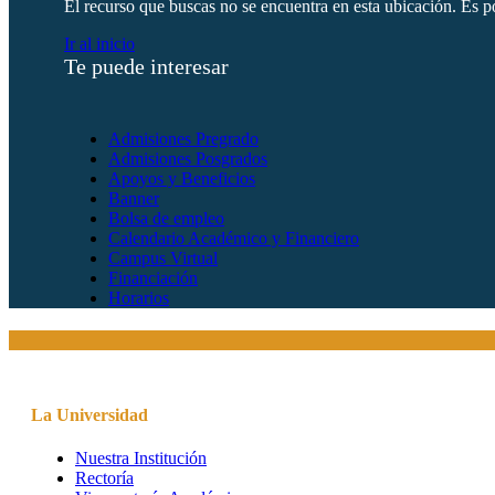
El recurso que buscas no se encuentra en esta ubicación. Es po
Ir al inicio
Te puede interesar
Admisiones Pregrado
Admisiones Posgrados
Apoyos y Beneficios
Banner
Bolsa de empleo
Calendario Académico y Financiero
Campus Virtual
Financiación
Horarios
La Universidad
Nuestra Institución
Rectoría