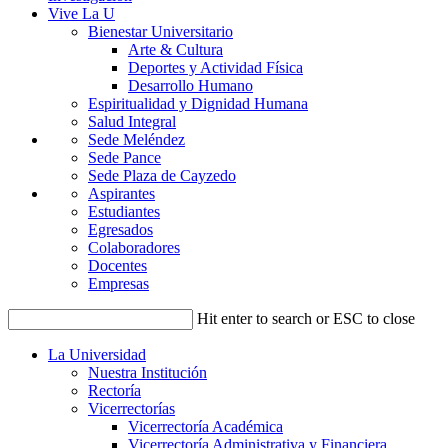
Vive La U
Bienestar Universitario
Arte & Cultura
Deportes y Actividad Física
Desarrollo Humano
Espiritualidad y Dignidad Humana
Salud Integral
Sede Meléndez
Sede Pance
Sede Plaza de Cayzedo
Aspirantes
Estudiantes
Egresados
Colaboradores
Docentes
Empresas
Hit enter to search or ESC to close
La Universidad
Nuestra Institución
Rectoría
Vicerrectorías
Vicerrectoría Académica
Vicerrectoría Administrativa y Financiera