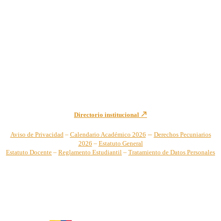
Institución de Educación Superior sujeta a inspección y vigilancia
por el Ministerio de Educación Nacional – Resolución No. 944 de
1996 MEN – SNIES 2731
Sede Principal Cra. 122 No. 12-459 Pance, Cali – Colombia
Teléfono: +57 (2) 555 2767
Para notificaciones judiciales y administrativas comuníquese a:
secretariageneral@unicatolica.edu.co y juridico@unicatolica.edu.co
Directorio institucional
–
Aviso de Privacidad
–
Calendario Académico 2026
Derechos Pecuniarios
2026
–
Estatuto General
Estatuto Docente
–
Reglamento Estudiantil
–
Tratamiento de Datos Personales