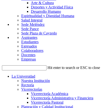
Arte & Cultura
Deportes y Actividad Física
Desarrollo Humano
Espiritualidad y Dignidad Humana
Salud Integral
Sede Meléndez
Sede Pance
Sede Plaza de Cayzedo
Aspirantes
Estudiantes
Egresados
Colaboradores
Docentes
Empresas
Hit enter to search or ESC to close
La Universidad
Nuestra Institución
Rectoría
Vicerrectorías
Vicerrectoría Académica
Vicerrectoría Administrativa y Financiera
Vicerrectoría Pastoral
Planeación y Calidad Institucional