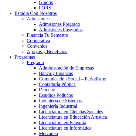
Grados
PQRS
Estudia Con Nosotros
Admisiones
Admisiones Pregrado
Admisiones Posgrados
Financia Tu Semestre
Cooperativa
Convenios
Apoyos y Beneficios
Programas
Pregrado
Administración de Empresas
Banca y Finanzas
Comunicación Social – Periodismo
Contaduría Pública
Derecho
Estudios Políticos
Ingeniería de Sistemas
Ingeniería Industrial
Licenciatura en Ciencias Sociales
Licenciatura en Educación Artística
Licenciatura en Filosofía
Licenciatura en Informática
Mercadeo