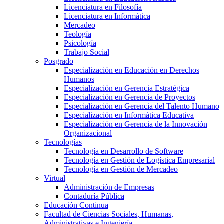
Licenciatura en Filosofía
Licenciatura en Informática
Mercadeo
Teología
Psicología
Trabajo Social
Posgrado
Especialización en Educación en Derechos
Humanos
Especialización en Gerencia Estratégica
Especialización en Gerencia de Proyectos
Especialización en Gerencia del Talento Humano
Especialización en Informática Educativa
Especialización en Gerencia de la Innovación
Organizacional
Tecnologías
Tecnología en Desarrollo de Software
Tecnología en Gestión de Logística Empresarial
Tecnología en Gestión de Mercadeo
Virtual
Administración de Empresas
Contaduría Pública
Educación Continua
Facultad de Ciencias Sociales, Humanas,
Administrativas e Ingeniería