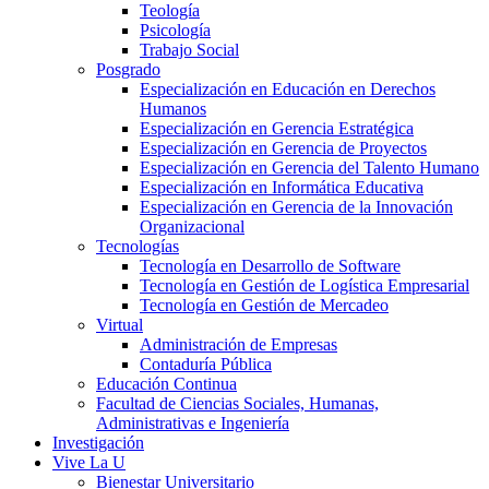
Teología
Psicología
Trabajo Social
Posgrado
Especialización en Educación en Derechos
Humanos
Especialización en Gerencia Estratégica
Especialización en Gerencia de Proyectos
Especialización en Gerencia del Talento Humano
Especialización en Informática Educativa
Especialización en Gerencia de la Innovación
Organizacional
Tecnologías
Tecnología en Desarrollo de Software
Tecnología en Gestión de Logística Empresarial
Tecnología en Gestión de Mercadeo
Virtual
Administración de Empresas
Contaduría Pública
Educación Continua
Facultad de Ciencias Sociales, Humanas,
Administrativas e Ingeniería
Investigación
Vive La U
Bienestar Universitario