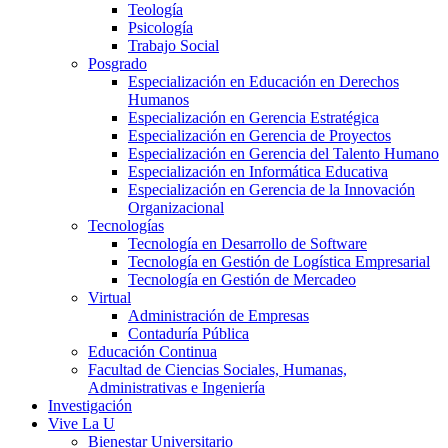
Teología
Psicología
Trabajo Social
Posgrado
Especialización en Educación en Derechos
Humanos
Especialización en Gerencia Estratégica
Especialización en Gerencia de Proyectos
Especialización en Gerencia del Talento Humano
Especialización en Informática Educativa
Especialización en Gerencia de la Innovación
Organizacional
Tecnologías
Tecnología en Desarrollo de Software
Tecnología en Gestión de Logística Empresarial
Tecnología en Gestión de Mercadeo
Virtual
Administración de Empresas
Contaduría Pública
Educación Continua
Facultad de Ciencias Sociales, Humanas,
Administrativas e Ingeniería
Investigación
Vive La U
Bienestar Universitario