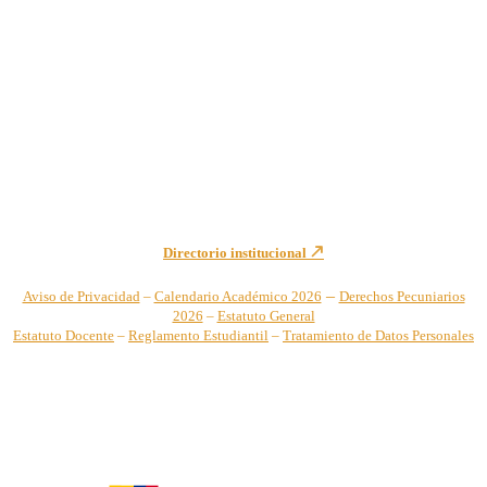
Institución de Educación Superior sujeta a inspección y vigilancia
por el Ministerio de Educación Nacional – Resolución No. 944 de
1996 MEN – SNIES 2731
Sede Principal Cra. 122 No. 12-459 Pance, Cali – Colombia
Teléfono: +57 (2) 555 2767
Para notificaciones judiciales y administrativas comuníquese a:
secretariageneral@unicatolica.edu.co y juridico@unicatolica.edu.co
Directorio institucional
–
Aviso de Privacidad
–
Calendario Académico 2026
Derechos Pecuniarios
2026
–
Estatuto General
Estatuto Docente
–
Reglamento Estudiantil
–
Tratamiento de Datos Personales