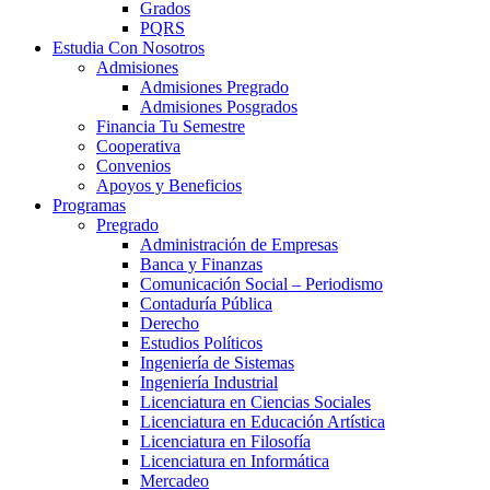
Grados
PQRS
Estudia Con Nosotros
Admisiones
Admisiones Pregrado
Admisiones Posgrados
Financia Tu Semestre
Cooperativa
Convenios
Apoyos y Beneficios
Programas
Pregrado
Administración de Empresas
Banca y Finanzas
Comunicación Social – Periodismo
Contaduría Pública
Derecho
Estudios Políticos
Ingeniería de Sistemas
Ingeniería Industrial
Licenciatura en Ciencias Sociales
Licenciatura en Educación Artística
Licenciatura en Filosofía
Licenciatura en Informática
Mercadeo