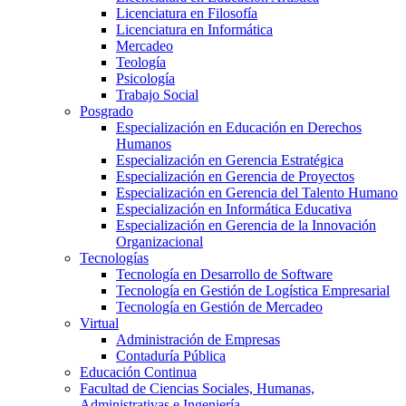
Licenciatura en Filosofía
Licenciatura en Informática
Mercadeo
Teología
Psicología
Trabajo Social
Posgrado
Especialización en Educación en Derechos
Humanos
Especialización en Gerencia Estratégica
Especialización en Gerencia de Proyectos
Especialización en Gerencia del Talento Humano
Especialización en Informática Educativa
Especialización en Gerencia de la Innovación
Organizacional
Tecnologías
Tecnología en Desarrollo de Software
Tecnología en Gestión de Logística Empresarial
Tecnología en Gestión de Mercadeo
Virtual
Administración de Empresas
Contaduría Pública
Educación Continua
Facultad de Ciencias Sociales, Humanas,
Administrativas e Ingeniería