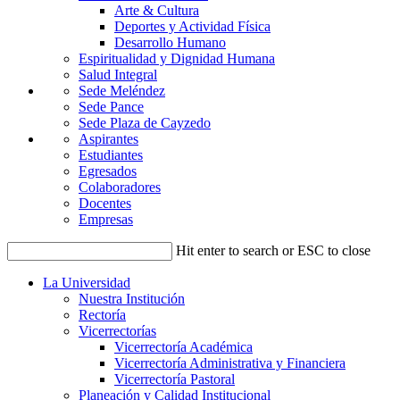
Arte & Cultura
Deportes y Actividad Física
Desarrollo Humano
Espiritualidad y Dignidad Humana
Salud Integral
Sede Meléndez
Sede Pance
Sede Plaza de Cayzedo
Aspirantes
Estudiantes
Egresados
Colaboradores
Docentes
Empresas
Hit enter to search or ESC to close
La Universidad
Nuestra Institución
Rectoría
Vicerrectorías
Vicerrectoría Académica
Vicerrectoría Administrativa y Financiera
Vicerrectoría Pastoral
Planeación y Calidad Institucional