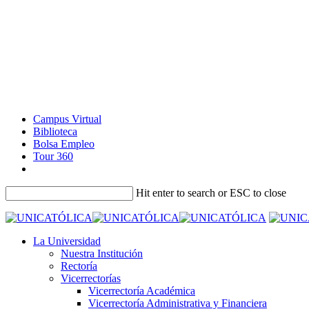
Campus Virtual
Biblioteca
Bolsa Empleo
Tour 360
Hit enter to search or ESC to close
La Universidad
Nuestra Institución
Rectoría
Vicerrectorías
Vicerrectoría Académica
Vicerrectoría Administrativa y Financiera