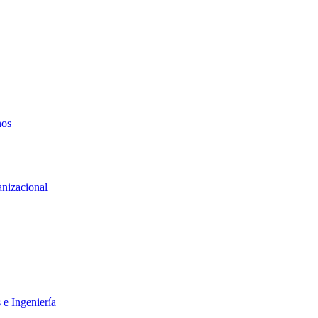
nos
anizacional
 e Ingeniería