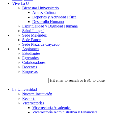
Vive La U
Bienestar Universitario
Arte & Cultura
Deportes y Actividad Física
Desarrollo Humano
Espiritualidad y Dignidad Humana
Salud Integral
Sede Meléndez
Sede Pance
Sede Plaza de Cayzedo
Aspirantes
Estudiantes
Egresados
Colaboradores
Docentes
Empresas
Hit enter to search or ESC to close
La Universidad
Nuestra Institución
Rectoría
Vicerrectorías
Vicerrectoría Académica
Vicerrectoría Administrativa y Financiera