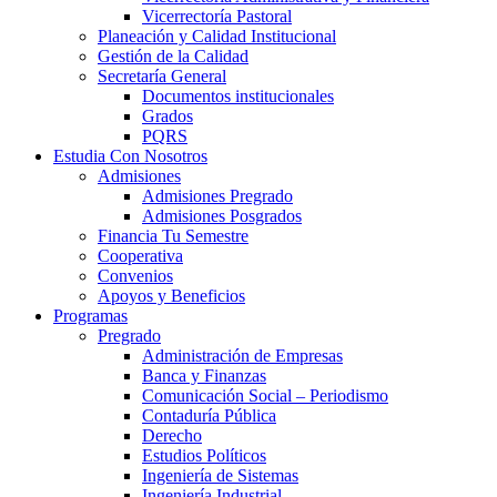
Vicerrectoría Pastoral
Planeación y Calidad Institucional
Gestión de la Calidad
Secretaría General
Documentos institucionales
Grados
PQRS
Estudia Con Nosotros
Admisiones
Admisiones Pregrado
Admisiones Posgrados
Financia Tu Semestre
Cooperativa
Convenios
Apoyos y Beneficios
Programas
Pregrado
Administración de Empresas
Banca y Finanzas
Comunicación Social – Periodismo
Contaduría Pública
Derecho
Estudios Políticos
Ingeniería de Sistemas
Ingeniería Industrial