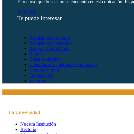
El recurso que buscas no se encuentra en esta ubicación. Es po
Ir al inicio
Te puede interesar
Admisiones Pregrado
Admisiones Posgrados
Apoyos y Beneficios
Banner
Bolsa de empleo
Calendario Académico y Financiero
Campus Virtual
Financiación
Horarios
La Universidad
Nuestra Institución
Rectoría