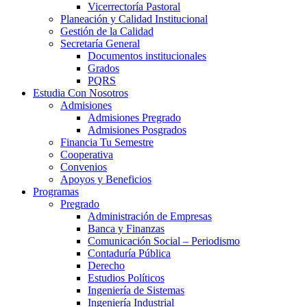
Vicerrectoría Pastoral
Planeación y Calidad Institucional
Gestión de la Calidad
Secretaría General
Documentos institucionales
Grados
PQRS
Estudia Con Nosotros
Admisiones
Admisiones Pregrado
Admisiones Posgrados
Financia Tu Semestre
Cooperativa
Convenios
Apoyos y Beneficios
Programas
Pregrado
Administración de Empresas
Banca y Finanzas
Comunicación Social – Periodismo
Contaduría Pública
Derecho
Estudios Políticos
Ingeniería de Sistemas
Ingeniería Industrial