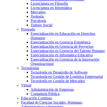
Licenciatura en Filosofía
Licenciatura en Informática
Mercadeo
Teología
Psicología
Trabajo Social
Posgrado
Especialización en Educación en Derechos
Humanos
Especialización en Gerencia Estratégica
Especialización en Gerencia de Proyectos
Especialización en Gerencia del Talento Humano
Especialización en Informática Educativa
Especialización en Gerencia de la Innovación
Organizacional
Tecnologías
Tecnología en Desarrollo de Software
Tecnología en Gestión de Logística Empresarial
Tecnología en Gestión de Mercadeo
Virtual
Administración de Empresas
Contaduría Pública
Educación Continua
Facultad de Ciencias Sociales, Humanas,
Administrativas e Ingeniería