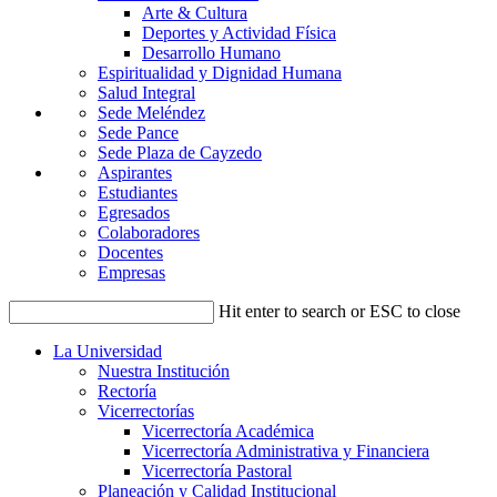
Arte & Cultura
Deportes y Actividad Física
Desarrollo Humano
Espiritualidad y Dignidad Humana
Salud Integral
Sede Meléndez
Sede Pance
Sede Plaza de Cayzedo
Aspirantes
Estudiantes
Egresados
Colaboradores
Docentes
Empresas
Hit enter to search or ESC to close
La Universidad
Nuestra Institución
Rectoría
Vicerrectorías
Vicerrectoría Académica
Vicerrectoría Administrativa y Financiera
Vicerrectoría Pastoral
Planeación y Calidad Institucional