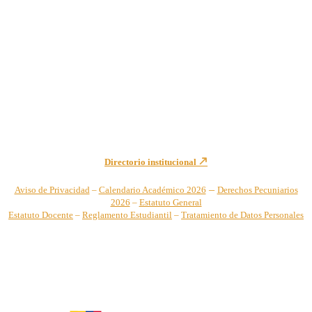
Institución de Educación Superior sujeta a inspección y vigilancia
por el Ministerio de Educación Nacional – Resolución No. 944 de
1996 MEN – SNIES 2731
Sede Principal Cra. 122 No. 12-459 Pance, Cali – Colombia
Teléfono: +57 (2) 555 2767
Para notificaciones judiciales y administrativas comuníquese a:
secretariageneral@unicatolica.edu.co y juridico@unicatolica.edu.co
Directorio institucional
–
Aviso de Privacidad
–
Calendario Académico 2026
Derechos Pecuniarios
2026
–
Estatuto General
Estatuto Docente
–
Reglamento Estudiantil
–
Tratamiento de Datos Personales