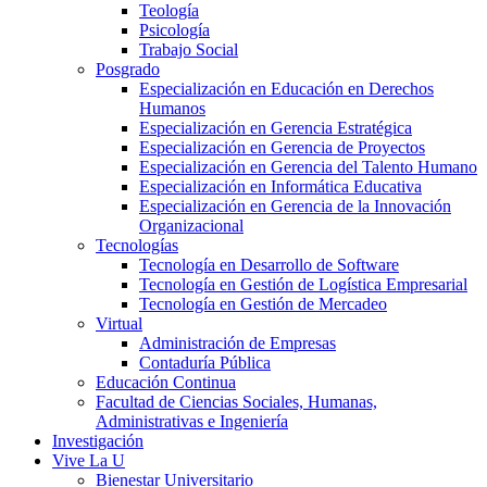
Teología
Psicología
Trabajo Social
Posgrado
Especialización en Educación en Derechos
Humanos
Especialización en Gerencia Estratégica
Especialización en Gerencia de Proyectos
Especialización en Gerencia del Talento Humano
Especialización en Informática Educativa
Especialización en Gerencia de la Innovación
Organizacional
Tecnologías
Tecnología en Desarrollo de Software
Tecnología en Gestión de Logística Empresarial
Tecnología en Gestión de Mercadeo
Virtual
Administración de Empresas
Contaduría Pública
Educación Continua
Facultad de Ciencias Sociales, Humanas,
Administrativas e Ingeniería
Investigación
Vive La U
Bienestar Universitario