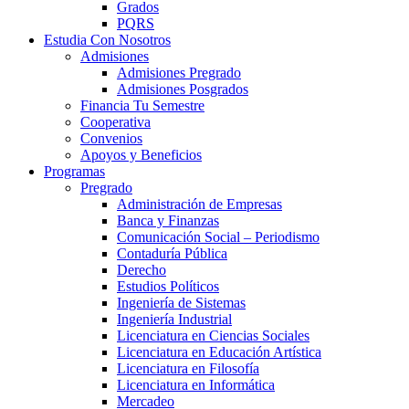
Grados
PQRS
Estudia Con Nosotros
Admisiones
Admisiones Pregrado
Admisiones Posgrados
Financia Tu Semestre
Cooperativa
Convenios
Apoyos y Beneficios
Programas
Pregrado
Administración de Empresas
Banca y Finanzas
Comunicación Social – Periodismo
Contaduría Pública
Derecho
Estudios Políticos
Ingeniería de Sistemas
Ingeniería Industrial
Licenciatura en Ciencias Sociales
Licenciatura en Educación Artística
Licenciatura en Filosofía
Licenciatura en Informática
Mercadeo