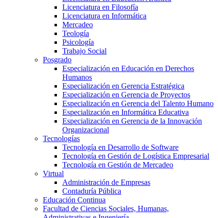
Licenciatura en Filosofía
Licenciatura en Informática
Mercadeo
Teología
Psicología
Trabajo Social
Posgrado
Especialización en Educación en Derechos
Humanos
Especialización en Gerencia Estratégica
Especialización en Gerencia de Proyectos
Especialización en Gerencia del Talento Humano
Especialización en Informática Educativa
Especialización en Gerencia de la Innovación
Organizacional
Tecnologías
Tecnología en Desarrollo de Software
Tecnología en Gestión de Logística Empresarial
Tecnología en Gestión de Mercadeo
Virtual
Administración de Empresas
Contaduría Pública
Educación Continua
Facultad de Ciencias Sociales, Humanas,
Administrativas e Ingeniería