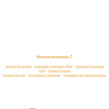
Institución de Educación Superior sujeta a inspección y vigilancia
por el Ministerio de Educación Nacional – Resolución No. 944 de
1996 MEN – SNIES 2731
Sede Principal Cra. 122 No. 12-459 Pance, Cali – Colombia
Teléfono: +57 (2) 555 2767
Para notificaciones judiciales y administrativas comuníquese a:
secretariageneral@unicatolica.edu.co y juridico@unicatolica.edu.co
Directorio institucional
–
Aviso de Privacidad
–
Calendario Académico 2026
Derechos Pecuniarios
2026
–
Estatuto General
Estatuto Docente
–
Reglamento Estudiantil
–
Tratamiento de Datos Personales