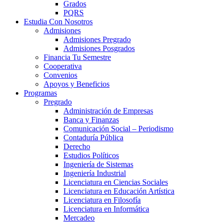
Grados
PQRS
Estudia Con Nosotros
Admisiones
Admisiones Pregrado
Admisiones Posgrados
Financia Tu Semestre
Cooperativa
Convenios
Apoyos y Beneficios
Programas
Pregrado
Administración de Empresas
Banca y Finanzas
Comunicación Social – Periodismo
Contaduría Pública
Derecho
Estudios Políticos
Ingeniería de Sistemas
Ingeniería Industrial
Licenciatura en Ciencias Sociales
Licenciatura en Educación Artística
Licenciatura en Filosofía
Licenciatura en Informática
Mercadeo