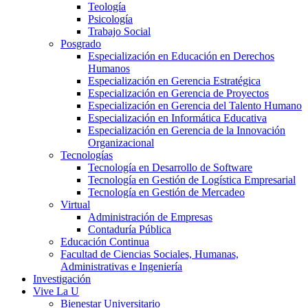
Teología
Psicología
Trabajo Social
Posgrado
Especialización en Educación en Derechos
Humanos
Especialización en Gerencia Estratégica
Especialización en Gerencia de Proyectos
Especialización en Gerencia del Talento Humano
Especialización en Informática Educativa
Especialización en Gerencia de la Innovación
Organizacional
Tecnologías
Tecnología en Desarrollo de Software
Tecnología en Gestión de Logística Empresarial
Tecnología en Gestión de Mercadeo
Virtual
Administración de Empresas
Contaduría Pública
Educación Continua
Facultad de Ciencias Sociales, Humanas,
Administrativas e Ingeniería
Investigación
Vive La U
Bienestar Universitario