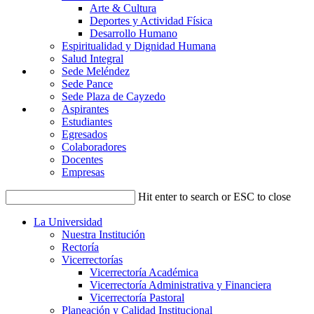
Arte & Cultura
Deportes y Actividad Física
Desarrollo Humano
Espiritualidad y Dignidad Humana
Salud Integral
Sede Meléndez
Sede Pance
Sede Plaza de Cayzedo
Aspirantes
Estudiantes
Egresados
Colaboradores
Docentes
Empresas
Hit enter to search or ESC to close
La Universidad
Nuestra Institución
Rectoría
Vicerrectorías
Vicerrectoría Académica
Vicerrectoría Administrativa y Financiera
Vicerrectoría Pastoral
Planeación y Calidad Institucional