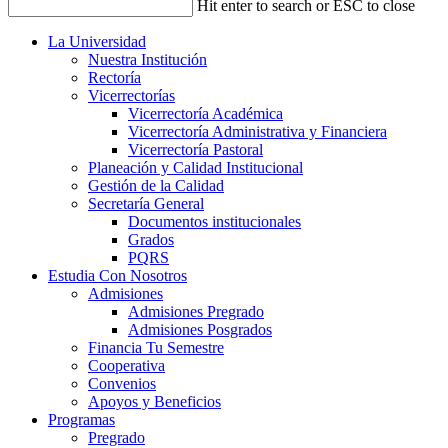
Hit enter to search or ESC to close
La Universidad
Nuestra Institución
Rectoría
Vicerrectorías
Vicerrectoría Académica
Vicerrectoría Administrativa y Financiera
Vicerrectoría Pastoral
Planeación y Calidad Institucional
Gestión de la Calidad
Secretaría General
Documentos institucionales
Grados
PQRS
Estudia Con Nosotros
Admisiones
Admisiones Pregrado
Admisiones Posgrados
Financia Tu Semestre
Cooperativa
Convenios
Apoyos y Beneficios
Programas
Pregrado