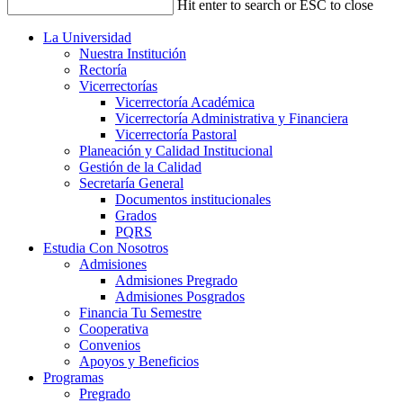
Hit enter to search or ESC to close
La Universidad
Nuestra Institución
Rectoría
Vicerrectorías
Vicerrectoría Académica
Vicerrectoría Administrativa y Financiera
Vicerrectoría Pastoral
Planeación y Calidad Institucional
Gestión de la Calidad
Secretaría General
Documentos institucionales
Grados
PQRS
Estudia Con Nosotros
Admisiones
Admisiones Pregrado
Admisiones Posgrados
Financia Tu Semestre
Cooperativa
Convenios
Apoyos y Beneficios
Programas
Pregrado