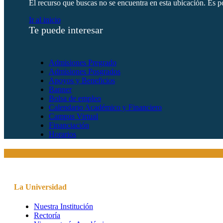
El recurso que buscas no se encuentra en esta ubicación. Es po
Ir al inicio
Te puede interesar
Admisiones Pregrado
Admisiones Posgrados
Apoyos y Beneficios
Banner
Bolsa de empleo
Calendario Académico y Financiero
Campus Virtual
Financiación
Horarios
La Universidad
Nuestra Institución
Rectoría