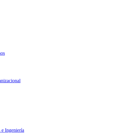
nos
anizacional
 e Ingeniería