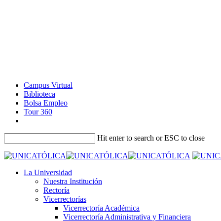
Campus Virtual
Biblioteca
Bolsa Empleo
Tour 360
Hit enter to search or ESC to close
La Universidad
Nuestra Institución
Rectoría
Vicerrectorías
Vicerrectoría Académica
Vicerrectoría Administrativa y Financiera