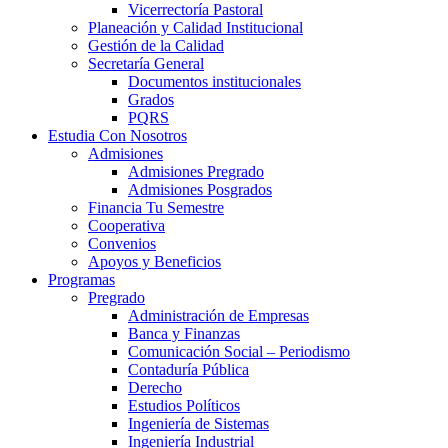
Vicerrectoría Pastoral
Planeación y Calidad Institucional
Gestión de la Calidad
Secretaría General
Documentos institucionales
Grados
PQRS
Estudia Con Nosotros
Admisiones
Admisiones Pregrado
Admisiones Posgrados
Financia Tu Semestre
Cooperativa
Convenios
Apoyos y Beneficios
Programas
Pregrado
Administración de Empresas
Banca y Finanzas
Comunicación Social – Periodismo
Contaduría Pública
Derecho
Estudios Políticos
Ingeniería de Sistemas
Ingeniería Industrial