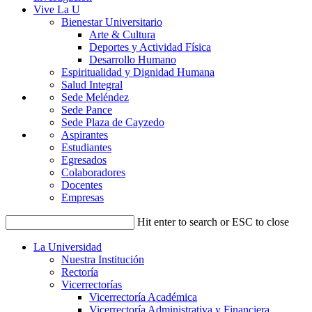
Vive La U
Bienestar Universitario
Arte & Cultura
Deportes y Actividad Física
Desarrollo Humano
Espiritualidad y Dignidad Humana
Salud Integral
Sede Meléndez
Sede Pance
Sede Plaza de Cayzedo
Aspirantes
Estudiantes
Egresados
Colaboradores
Docentes
Empresas
Hit enter to search or ESC to close
La Universidad
Nuestra Institución
Rectoría
Vicerrectorías
Vicerrectoría Académica
Vicerrectoría Administrativa y Financiera