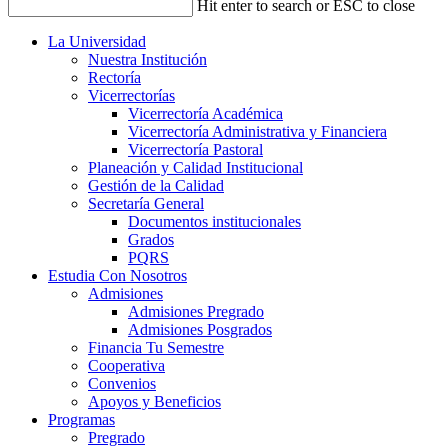
Hit enter to search or ESC to close
La Universidad
Nuestra Institución
Rectoría
Vicerrectorías
Vicerrectoría Académica
Vicerrectoría Administrativa y Financiera
Vicerrectoría Pastoral
Planeación y Calidad Institucional
Gestión de la Calidad
Secretaría General
Documentos institucionales
Grados
PQRS
Estudia Con Nosotros
Admisiones
Admisiones Pregrado
Admisiones Posgrados
Financia Tu Semestre
Cooperativa
Convenios
Apoyos y Beneficios
Programas
Pregrado