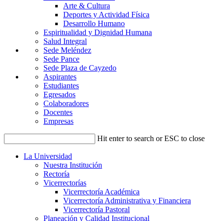
Arte & Cultura
Deportes y Actividad Física
Desarrollo Humano
Espiritualidad y Dignidad Humana
Salud Integral
Sede Meléndez
Sede Pance
Sede Plaza de Cayzedo
Aspirantes
Estudiantes
Egresados
Colaboradores
Docentes
Empresas
Hit enter to search or ESC to close
La Universidad
Nuestra Institución
Rectoría
Vicerrectorías
Vicerrectoría Académica
Vicerrectoría Administrativa y Financiera
Vicerrectoría Pastoral
Planeación y Calidad Institucional