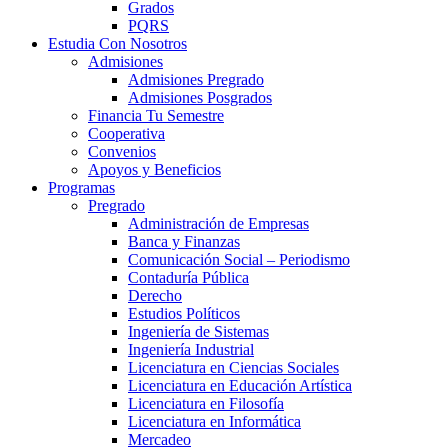
Grados
PQRS
Estudia Con Nosotros
Admisiones
Admisiones Pregrado
Admisiones Posgrados
Financia Tu Semestre
Cooperativa
Convenios
Apoyos y Beneficios
Programas
Pregrado
Administración de Empresas
Banca y Finanzas
Comunicación Social – Periodismo
Contaduría Pública
Derecho
Estudios Políticos
Ingeniería de Sistemas
Ingeniería Industrial
Licenciatura en Ciencias Sociales
Licenciatura en Educación Artística
Licenciatura en Filosofía
Licenciatura en Informática
Mercadeo