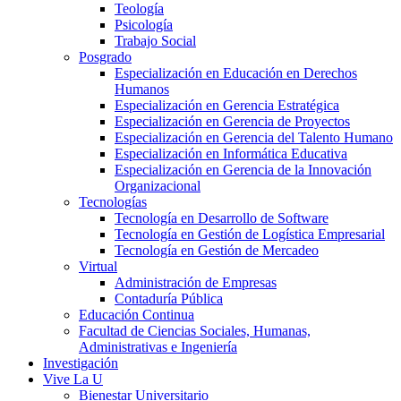
Teología
Psicología
Trabajo Social
Posgrado
Especialización en Educación en Derechos
Humanos
Especialización en Gerencia Estratégica
Especialización en Gerencia de Proyectos
Especialización en Gerencia del Talento Humano
Especialización en Informática Educativa
Especialización en Gerencia de la Innovación
Organizacional
Tecnologías
Tecnología en Desarrollo de Software
Tecnología en Gestión de Logística Empresarial
Tecnología en Gestión de Mercadeo
Virtual
Administración de Empresas
Contaduría Pública
Educación Continua
Facultad de Ciencias Sociales, Humanas,
Administrativas e Ingeniería
Investigación
Vive La U
Bienestar Universitario