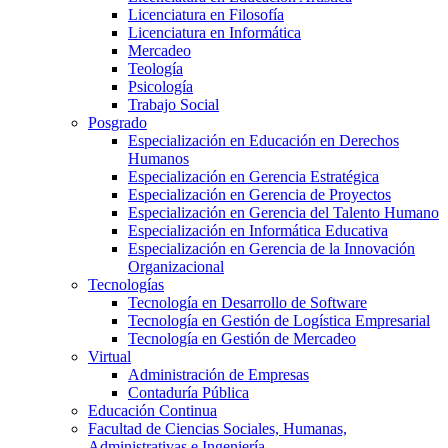
Licenciatura en Filosofía
Licenciatura en Informática
Mercadeo
Teología
Psicología
Trabajo Social
Posgrado
Especialización en Educación en Derechos
Humanos
Especialización en Gerencia Estratégica
Especialización en Gerencia de Proyectos
Especialización en Gerencia del Talento Humano
Especialización en Informática Educativa
Especialización en Gerencia de la Innovación
Organizacional
Tecnologías
Tecnología en Desarrollo de Software
Tecnología en Gestión de Logística Empresarial
Tecnología en Gestión de Mercadeo
Virtual
Administración de Empresas
Contaduría Pública
Educación Continua
Facultad de Ciencias Sociales, Humanas,
Administrativas e Ingeniería