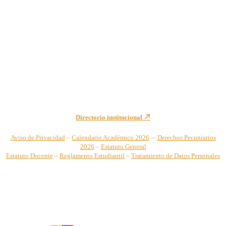
Institución de Educación Superior sujeta a inspección y vigilancia
por el Ministerio de Educación Nacional – Resolución No. 944 de
1996 MEN – SNIES 2731
Sede Principal Cra. 122 No. 12-459 Pance, Cali – Colombia
Teléfono: +57 (2) 555 2767
Para notificaciones judiciales y administrativas comuníquese a:
secretariageneral@unicatolica.edu.co y juridico@unicatolica.edu.co
Directorio institucional
–
Aviso de Privacidad
–
Calendario Académico 2026
Derechos Pecuniarios
2026
–
Estatuto General
Estatuto Docente
–
Reglamento Estudiantil
–
Tratamiento de Datos Personales