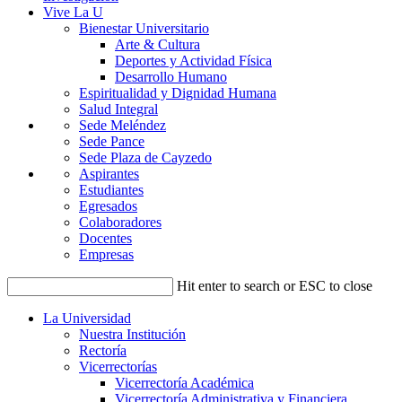
Vive La U
Bienestar Universitario
Arte & Cultura
Deportes y Actividad Física
Desarrollo Humano
Espiritualidad y Dignidad Humana
Salud Integral
Sede Meléndez
Sede Pance
Sede Plaza de Cayzedo
Aspirantes
Estudiantes
Egresados
Colaboradores
Docentes
Empresas
Hit enter to search or ESC to close
La Universidad
Nuestra Institución
Rectoría
Vicerrectorías
Vicerrectoría Académica
Vicerrectoría Administrativa y Financiera