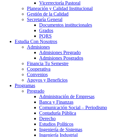
Vicerrectoría Pastoral
Planeación y Calidad Institucional
Gestión de la Calidad
Secretaría General
Documentos institucionales
Grados
PQRS
Estudia Con Nosotros
Admisiones
Admisiones Pregrado
Admisiones Posgrados
Financia Tu Semestre
Cooperativa
Convenios
Apoyos y Beneficios
Programas
Pregrado
Administración de Empresas
Banca y Finanzas
Comunicación Social – Periodismo
Contaduría Pública
Derecho
Estudios Políticos
Ingeniería de Sistemas
Ingeniería Industrial