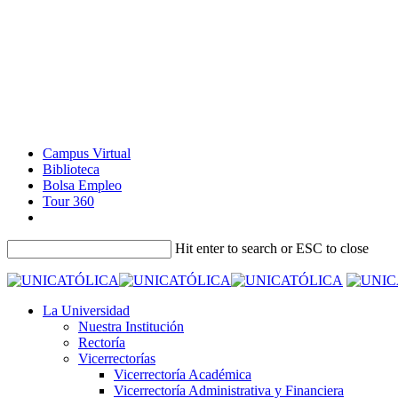
Campus Virtual
Biblioteca
Bolsa Empleo
Tour 360
Hit enter to search or ESC to close
La Universidad
Nuestra Institución
Rectoría
Vicerrectorías
Vicerrectoría Académica
Vicerrectoría Administrativa y Financiera