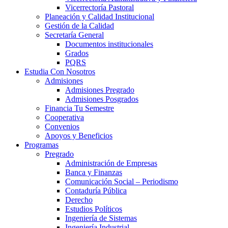
Vicerrectoría Pastoral
Planeación y Calidad Institucional
Gestión de la Calidad
Secretaría General
Documentos institucionales
Grados
PQRS
Estudia Con Nosotros
Admisiones
Admisiones Pregrado
Admisiones Posgrados
Financia Tu Semestre
Cooperativa
Convenios
Apoyos y Beneficios
Programas
Pregrado
Administración de Empresas
Banca y Finanzas
Comunicación Social – Periodismo
Contaduría Pública
Derecho
Estudios Políticos
Ingeniería de Sistemas
Ingeniería Industrial