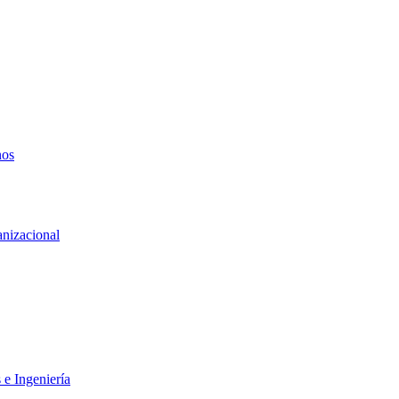
nos
anizacional
 e Ingeniería