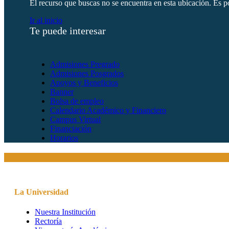
El recurso que buscas no se encuentra en esta ubicación. Es po
Ir al inicio
Te puede interesar
Admisiones Pregrado
Admisiones Posgrados
Apoyos y Beneficios
Banner
Bolsa de empleo
Calendario Académico y Financiero
Campus Virtual
Financiación
Horarios
La Universidad
Nuestra Institución
Rectoría