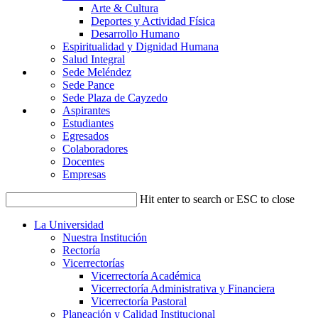
Arte & Cultura
Deportes y Actividad Física
Desarrollo Humano
Espiritualidad y Dignidad Humana
Salud Integral
Sede Meléndez
Sede Pance
Sede Plaza de Cayzedo
Aspirantes
Estudiantes
Egresados
Colaboradores
Docentes
Empresas
Hit enter to search or ESC to close
La Universidad
Nuestra Institución
Rectoría
Vicerrectorías
Vicerrectoría Académica
Vicerrectoría Administrativa y Financiera
Vicerrectoría Pastoral
Planeación y Calidad Institucional