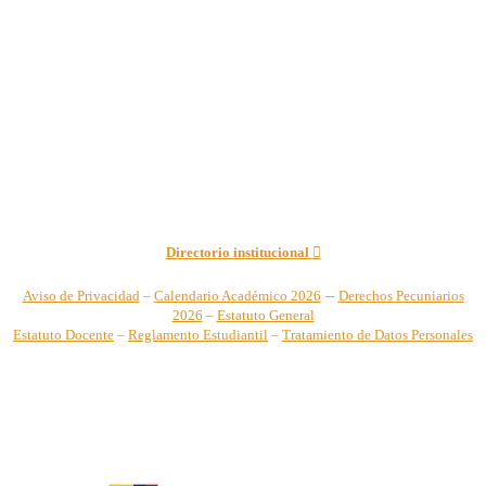
Institución de Educación Superior sujeta a inspección y vigilancia
por el Ministerio de Educación Nacional – Resolución No. 944 de
1996 MEN – SNIES 2731
Sede Principal Cra. 122 No. 12-459 Pance, Cali – Colombia
Teléfono: +57 (2) 555 2767
Para notificaciones judiciales y administrativas comuníquese a:
secretariageneral@unicatolica.edu.co y juridico@unicatolica.edu.co
Directorio institucional
–
Aviso de Privacidad
–
Calendario Académico 2026
Derechos Pecuniarios
2026
–
Estatuto General
Estatuto Docente
–
Reglamento Estudiantil
–
Tratamiento de Datos Personales