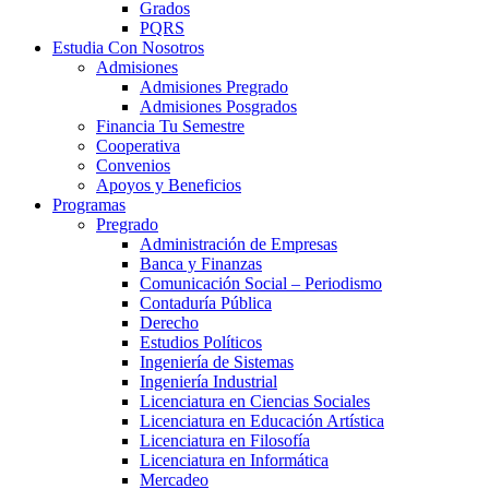
Grados
PQRS
Estudia Con Nosotros
Admisiones
Admisiones Pregrado
Admisiones Posgrados
Financia Tu Semestre
Cooperativa
Convenios
Apoyos y Beneficios
Programas
Pregrado
Administración de Empresas
Banca y Finanzas
Comunicación Social – Periodismo
Contaduría Pública
Derecho
Estudios Políticos
Ingeniería de Sistemas
Ingeniería Industrial
Licenciatura en Ciencias Sociales
Licenciatura en Educación Artística
Licenciatura en Filosofía
Licenciatura en Informática
Mercadeo