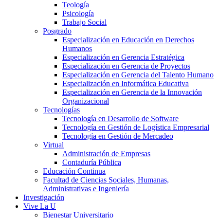
Teología
Psicología
Trabajo Social
Posgrado
Especialización en Educación en Derechos
Humanos
Especialización en Gerencia Estratégica
Especialización en Gerencia de Proyectos
Especialización en Gerencia del Talento Humano
Especialización en Informática Educativa
Especialización en Gerencia de la Innovación
Organizacional
Tecnologías
Tecnología en Desarrollo de Software
Tecnología en Gestión de Logística Empresarial
Tecnología en Gestión de Mercadeo
Virtual
Administración de Empresas
Contaduría Pública
Educación Continua
Facultad de Ciencias Sociales, Humanas,
Administrativas e Ingeniería
Investigación
Vive La U
Bienestar Universitario