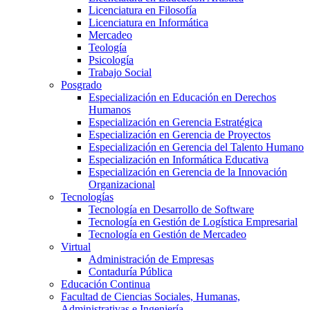
Licenciatura en Filosofía
Licenciatura en Informática
Mercadeo
Teología
Psicología
Trabajo Social
Posgrado
Especialización en Educación en Derechos
Humanos
Especialización en Gerencia Estratégica
Especialización en Gerencia de Proyectos
Especialización en Gerencia del Talento Humano
Especialización en Informática Educativa
Especialización en Gerencia de la Innovación
Organizacional
Tecnologías
Tecnología en Desarrollo de Software
Tecnología en Gestión de Logística Empresarial
Tecnología en Gestión de Mercadeo
Virtual
Administración de Empresas
Contaduría Pública
Educación Continua
Facultad de Ciencias Sociales, Humanas,
Administrativas e Ingeniería