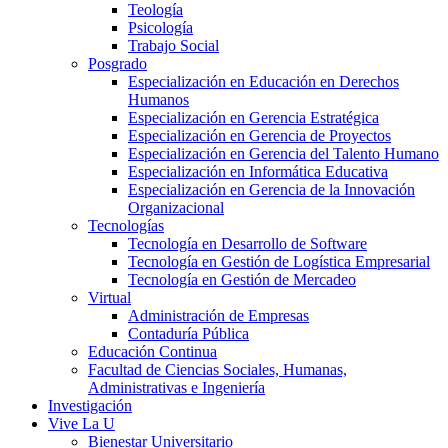
Teología
Psicología
Trabajo Social
Posgrado
Especialización en Educación en Derechos
Humanos
Especialización en Gerencia Estratégica
Especialización en Gerencia de Proyectos
Especialización en Gerencia del Talento Humano
Especialización en Informática Educativa
Especialización en Gerencia de la Innovación
Organizacional
Tecnologías
Tecnología en Desarrollo de Software
Tecnología en Gestión de Logística Empresarial
Tecnología en Gestión de Mercadeo
Virtual
Administración de Empresas
Contaduría Pública
Educación Continua
Facultad de Ciencias Sociales, Humanas,
Administrativas e Ingeniería
Investigación
Vive La U
Bienestar Universitario