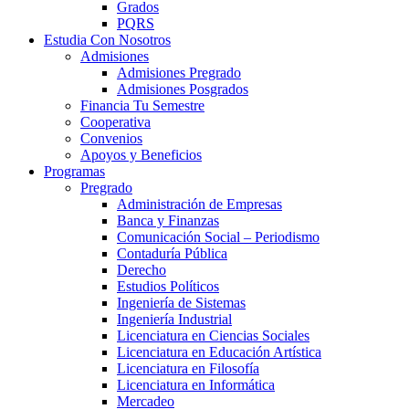
Grados
PQRS
Estudia Con Nosotros
Admisiones
Admisiones Pregrado
Admisiones Posgrados
Financia Tu Semestre
Cooperativa
Convenios
Apoyos y Beneficios
Programas
Pregrado
Administración de Empresas
Banca y Finanzas
Comunicación Social – Periodismo
Contaduría Pública
Derecho
Estudios Políticos
Ingeniería de Sistemas
Ingeniería Industrial
Licenciatura en Ciencias Sociales
Licenciatura en Educación Artística
Licenciatura en Filosofía
Licenciatura en Informática
Mercadeo