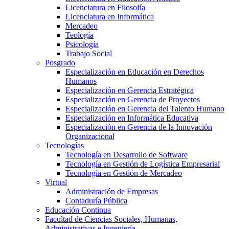
Licenciatura en Filosofía
Licenciatura en Informática
Mercadeo
Teología
Psicología
Trabajo Social
Posgrado
Especialización en Educación en Derechos
Humanos
Especialización en Gerencia Estratégica
Especialización en Gerencia de Proyectos
Especialización en Gerencia del Talento Humano
Especialización en Informática Educativa
Especialización en Gerencia de la Innovación
Organizacional
Tecnologías
Tecnología en Desarrollo de Software
Tecnología en Gestión de Logística Empresarial
Tecnología en Gestión de Mercadeo
Virtual
Administración de Empresas
Contaduría Pública
Educación Continua
Facultad de Ciencias Sociales, Humanas,
Administrativas e Ingeniería