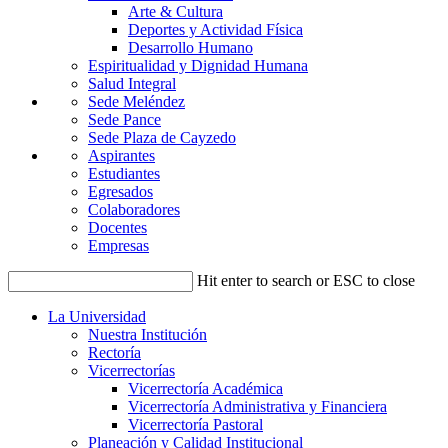
Arte & Cultura
Deportes y Actividad Física
Desarrollo Humano
Espiritualidad y Dignidad Humana
Salud Integral
Sede Meléndez
Sede Pance
Sede Plaza de Cayzedo
Aspirantes
Estudiantes
Egresados
Colaboradores
Docentes
Empresas
Hit enter to search or ESC to close
La Universidad
Nuestra Institución
Rectoría
Vicerrectorías
Vicerrectoría Académica
Vicerrectoría Administrativa y Financiera
Vicerrectoría Pastoral
Planeación y Calidad Institucional