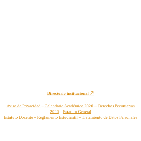
Institución de Educación Superior sujeta a inspección y vigilancia
por el Ministerio de Educación Nacional – Resolución No. 944 de
1996 MEN – SNIES 2731
Sede Principal Cra. 122 No. 12-459 Pance, Cali – Colombia
Teléfono: +57 (2) 555 2767
Para notificaciones judiciales y administrativas comuníquese a:
secretariageneral@unicatolica.edu.co y juridico@unicatolica.edu.co
Directorio institucional
–
Aviso de Privacidad
–
Calendario Académico 2026
Derechos Pecuniarios
2026
–
Estatuto General
Estatuto Docente
–
Reglamento Estudiantil
–
Tratamiento de Datos Personales