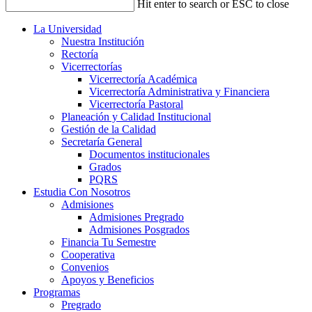
Hit enter to search or ESC to close
La Universidad
Nuestra Institución
Rectoría
Vicerrectorías
Vicerrectoría Académica
Vicerrectoría Administrativa y Financiera
Vicerrectoría Pastoral
Planeación y Calidad Institucional
Gestión de la Calidad
Secretaría General
Documentos institucionales
Grados
PQRS
Estudia Con Nosotros
Admisiones
Admisiones Pregrado
Admisiones Posgrados
Financia Tu Semestre
Cooperativa
Convenios
Apoyos y Beneficios
Programas
Pregrado