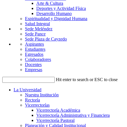
Arte & Cultura
Deportes y Actividad Física
Desarrollo Humano
Espiritualidad y Dignidad Humana
Salud Integral
Sede Meléndez
Sede Pance
Sede Plaza de Cayzedo
Aspirantes
Estudiantes
Egresados
Colaboradores
Docentes
Empresas
Hit enter to search or ESC to close
La Universidad
Nuestra Institución
Rectoría
Vicerrectorías
Vicerrectoría Académica
Vicerrectoría Administrativa y Financiera
Vicerrectoría Pastoral
Planeación y Calidad Institucional