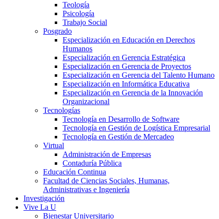
Teología
Psicología
Trabajo Social
Posgrado
Especialización en Educación en Derechos
Humanos
Especialización en Gerencia Estratégica
Especialización en Gerencia de Proyectos
Especialización en Gerencia del Talento Humano
Especialización en Informática Educativa
Especialización en Gerencia de la Innovación
Organizacional
Tecnologías
Tecnología en Desarrollo de Software
Tecnología en Gestión de Logística Empresarial
Tecnología en Gestión de Mercadeo
Virtual
Administración de Empresas
Contaduría Pública
Educación Continua
Facultad de Ciencias Sociales, Humanas,
Administrativas e Ingeniería
Investigación
Vive La U
Bienestar Universitario