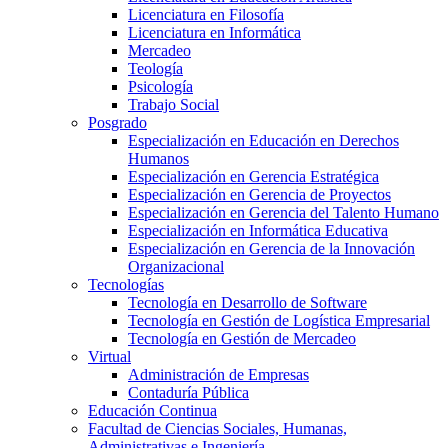
Licenciatura en Filosofía
Licenciatura en Informática
Mercadeo
Teología
Psicología
Trabajo Social
Posgrado
Especialización en Educación en Derechos
Humanos
Especialización en Gerencia Estratégica
Especialización en Gerencia de Proyectos
Especialización en Gerencia del Talento Humano
Especialización en Informática Educativa
Especialización en Gerencia de la Innovación
Organizacional
Tecnologías
Tecnología en Desarrollo de Software
Tecnología en Gestión de Logística Empresarial
Tecnología en Gestión de Mercadeo
Virtual
Administración de Empresas
Contaduría Pública
Educación Continua
Facultad de Ciencias Sociales, Humanas,
Administrativas e Ingeniería