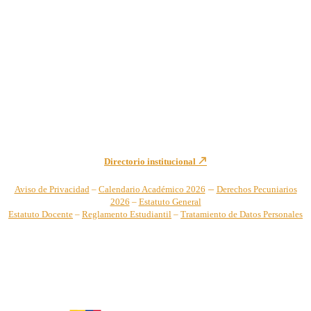
Institución de Educación Superior sujeta a inspección y vigilancia
por el Ministerio de Educación Nacional – Resolución No. 944 de
1996 MEN – SNIES 2731
Sede Principal Cra. 122 No. 12-459 Pance, Cali – Colombia
Teléfono: +57 (2) 555 2767
Para notificaciones judiciales y administrativas comuníquese a:
secretariageneral@unicatolica.edu.co y juridico@unicatolica.edu.co
Directorio institucional
–
Aviso de Privacidad
–
Calendario Académico 2026
Derechos Pecuniarios
2026
–
Estatuto General
Estatuto Docente
–
Reglamento Estudiantil
–
Tratamiento de Datos Personales