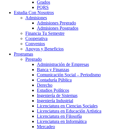
Grados
PQRS
Estudia Con Nosotros
Admisiones
Admisiones Pregrado
Admisiones Posgrados
Financia Tu Semestre
Cooperativa
Convenios
Apoyos y Beneficios
Programas
Pregrado
Administración de Empresas
Banca y Finanzas
Comunicación Social – Periodismo
Contaduría Pública
Derecho
Estudios Políticos
Ingeniería de Sistemas
Ingeniería Industrial
Licenciatura en Ciencias Sociales
Licenciatura en Educación Artística
Licenciatura en Filosofía
Licenciatura en Informática
Mercadeo