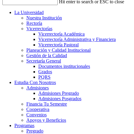
Hit enter to search or ESC to close
La Universidad
Nuestra Institución
Rectoría
Vicerrectorías
Vicerrectoría Académica
Vicerrectoría Administrativa y Financiera
Vicerrectoría Pastoral
Planeación y Calidad Institucional
Gestión de la Calidad
Secretaría General
Documentos institucionales
Grados
PQRS
Estudia Con Nosotros
Admisiones
Admisiones Pregrado
Admisiones Posgrados
Financia Tu Semestre
Cooperativa
Convenios
Apoyos y Beneficios
Programas
Pregrado