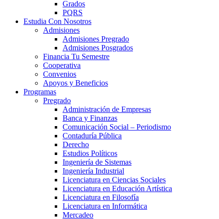
Grados
PQRS
Estudia Con Nosotros
Admisiones
Admisiones Pregrado
Admisiones Posgrados
Financia Tu Semestre
Cooperativa
Convenios
Apoyos y Beneficios
Programas
Pregrado
Administración de Empresas
Banca y Finanzas
Comunicación Social – Periodismo
Contaduría Pública
Derecho
Estudios Políticos
Ingeniería de Sistemas
Ingeniería Industrial
Licenciatura en Ciencias Sociales
Licenciatura en Educación Artística
Licenciatura en Filosofía
Licenciatura en Informática
Mercadeo