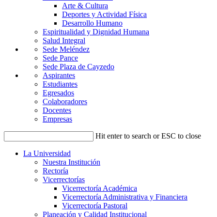
Arte & Cultura
Deportes y Actividad Física
Desarrollo Humano
Espiritualidad y Dignidad Humana
Salud Integral
Sede Meléndez
Sede Pance
Sede Plaza de Cayzedo
Aspirantes
Estudiantes
Egresados
Colaboradores
Docentes
Empresas
Hit enter to search or ESC to close
La Universidad
Nuestra Institución
Rectoría
Vicerrectorías
Vicerrectoría Académica
Vicerrectoría Administrativa y Financiera
Vicerrectoría Pastoral
Planeación y Calidad Institucional