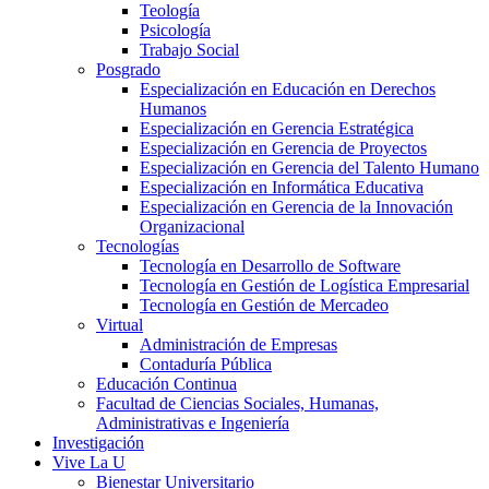
Teología
Psicología
Trabajo Social
Posgrado
Especialización en Educación en Derechos
Humanos
Especialización en Gerencia Estratégica
Especialización en Gerencia de Proyectos
Especialización en Gerencia del Talento Humano
Especialización en Informática Educativa
Especialización en Gerencia de la Innovación
Organizacional
Tecnologías
Tecnología en Desarrollo de Software
Tecnología en Gestión de Logística Empresarial
Tecnología en Gestión de Mercadeo
Virtual
Administración de Empresas
Contaduría Pública
Educación Continua
Facultad de Ciencias Sociales, Humanas,
Administrativas e Ingeniería
Investigación
Vive La U
Bienestar Universitario