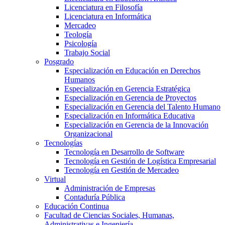
Licenciatura en Filosofía
Licenciatura en Informática
Mercadeo
Teología
Psicología
Trabajo Social
Posgrado
Especialización en Educación en Derechos
Humanos
Especialización en Gerencia Estratégica
Especialización en Gerencia de Proyectos
Especialización en Gerencia del Talento Humano
Especialización en Informática Educativa
Especialización en Gerencia de la Innovación
Organizacional
Tecnologías
Tecnología en Desarrollo de Software
Tecnología en Gestión de Logística Empresarial
Tecnología en Gestión de Mercadeo
Virtual
Administración de Empresas
Contaduría Pública
Educación Continua
Facultad de Ciencias Sociales, Humanas,
Administrativas e Ingeniería