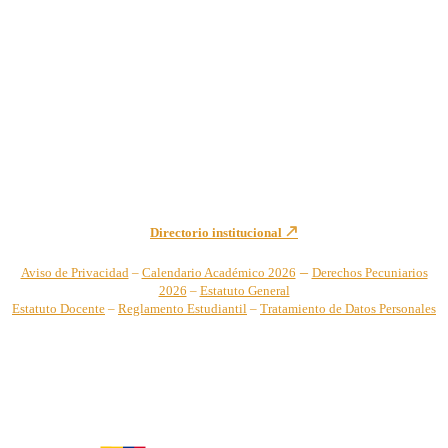
Institución de Educación Superior sujeta a inspección y vigilancia
por el Ministerio de Educación Nacional – Resolución No. 944 de
1996 MEN – SNIES 2731
Sede Principal Cra. 122 No. 12-459 Pance, Cali – Colombia
Teléfono: +57 (2) 555 2767
Para notificaciones judiciales y administrativas comuníquese a:
secretariageneral@unicatolica.edu.co y juridico@unicatolica.edu.co
Directorio institucional
–
Aviso de Privacidad
–
Calendario Académico 2026
Derechos Pecuniarios
2026
–
Estatuto General
Estatuto Docente
–
Reglamento Estudiantil
–
Tratamiento de Datos Personales