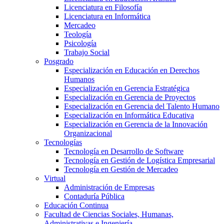
Licenciatura en Filosofía
Licenciatura en Informática
Mercadeo
Teología
Psicología
Trabajo Social
Posgrado
Especialización en Educación en Derechos
Humanos
Especialización en Gerencia Estratégica
Especialización en Gerencia de Proyectos
Especialización en Gerencia del Talento Humano
Especialización en Informática Educativa
Especialización en Gerencia de la Innovación
Organizacional
Tecnologías
Tecnología en Desarrollo de Software
Tecnología en Gestión de Logística Empresarial
Tecnología en Gestión de Mercadeo
Virtual
Administración de Empresas
Contaduría Pública
Educación Continua
Facultad de Ciencias Sociales, Humanas,
Administrativas e Ingeniería