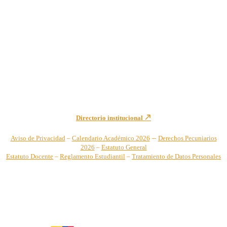
Institución de Educación Superior sujeta a inspección y vigilancia
por el Ministerio de Educación Nacional – Resolución No. 944 de
1996 MEN – SNIES 2731
Sede Principal Cra. 122 No. 12-459 Pance, Cali – Colombia
Teléfono: +57 (2) 555 2767
Para notificaciones judiciales y administrativas comuníquese a:
secretariageneral@unicatolica.edu.co y juridico@unicatolica.edu.co
Directorio institucional
–
Aviso de Privacidad
–
Calendario Académico 2026
Derechos Pecuniarios
2026
–
Estatuto General
Estatuto Docente
–
Reglamento Estudiantil
–
Tratamiento de Datos Personales