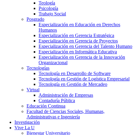
Teología
Psicología
Trabajo Social
Posgrado
Especialización en Educación en Derechos
Humanos
Especialización en Gerencia Estratégica
Especialización en Gerencia de Proyectos
Especialización en Gerencia del Talento Humano
Especialización en Informática Educativa
Especialización en Gerencia de la Innovación
Organizacional
Tecnologías
Tecnología en Desarrollo de Software
Tecnología en Gestión de Logística Empresarial
Tecnología en Gestión de Mercadeo
Virtual
Administración de Empresas
Contaduría Pública
Educación Continua
Facultad de Ciencias Sociales, Humanas,
Administrativas e Ingeniería
Investigación
Vive La U
Bienestar Universitario