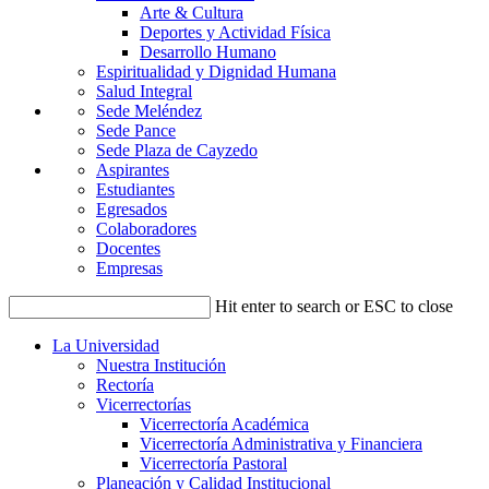
Arte & Cultura
Deportes y Actividad Física
Desarrollo Humano
Espiritualidad y Dignidad Humana
Salud Integral
Sede Meléndez
Sede Pance
Sede Plaza de Cayzedo
Aspirantes
Estudiantes
Egresados
Colaboradores
Docentes
Empresas
Hit enter to search or ESC to close
La Universidad
Nuestra Institución
Rectoría
Vicerrectorías
Vicerrectoría Académica
Vicerrectoría Administrativa y Financiera
Vicerrectoría Pastoral
Planeación y Calidad Institucional