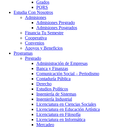
Grados
PQRS
Estudia Con Nosotros
Admisiones
Admisiones Pregrado
Admisiones Posgrados
Financia Tu Semestre
Cooperativa
Convenios
Apoyos y Beneficios
Programas
Pregrado
Administración de Empresas
Banca y Finanzas
Comunicación Social – Periodismo
Contaduría Pública
Derecho
Estudios Políticos
Ingeniería de Sistemas
Ingeniería Industrial
Licenciatura en Ciencias Sociales
Licenciatura en Educación Artística
Licenciatura en Filosofía
Licenciatura en Informática
Mercadeo