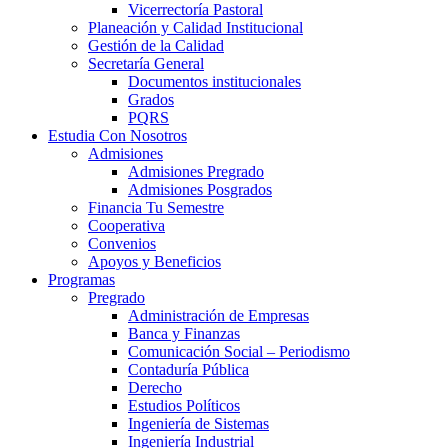
Vicerrectoría Pastoral
Planeación y Calidad Institucional
Gestión de la Calidad
Secretaría General
Documentos institucionales
Grados
PQRS
Estudia Con Nosotros
Admisiones
Admisiones Pregrado
Admisiones Posgrados
Financia Tu Semestre
Cooperativa
Convenios
Apoyos y Beneficios
Programas
Pregrado
Administración de Empresas
Banca y Finanzas
Comunicación Social – Periodismo
Contaduría Pública
Derecho
Estudios Políticos
Ingeniería de Sistemas
Ingeniería Industrial