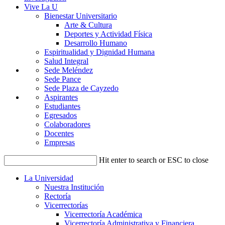
Vive La U
Bienestar Universitario
Arte & Cultura
Deportes y Actividad Física
Desarrollo Humano
Espiritualidad y Dignidad Humana
Salud Integral
Sede Meléndez
Sede Pance
Sede Plaza de Cayzedo
Aspirantes
Estudiantes
Egresados
Colaboradores
Docentes
Empresas
Hit enter to search or ESC to close
La Universidad
Nuestra Institución
Rectoría
Vicerrectorías
Vicerrectoría Académica
Vicerrectoría Administrativa y Financiera