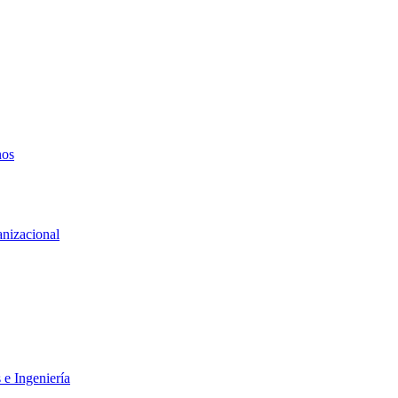
nos
anizacional
 e Ingeniería