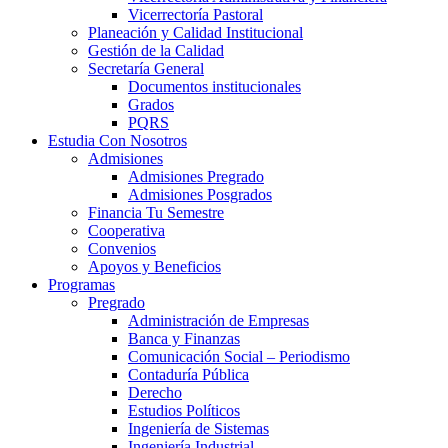
Vicerrectoría Pastoral
Planeación y Calidad Institucional
Gestión de la Calidad
Secretaría General
Documentos institucionales
Grados
PQRS
Estudia Con Nosotros
Admisiones
Admisiones Pregrado
Admisiones Posgrados
Financia Tu Semestre
Cooperativa
Convenios
Apoyos y Beneficios
Programas
Pregrado
Administración de Empresas
Banca y Finanzas
Comunicación Social – Periodismo
Contaduría Pública
Derecho
Estudios Políticos
Ingeniería de Sistemas
Ingeniería Industrial