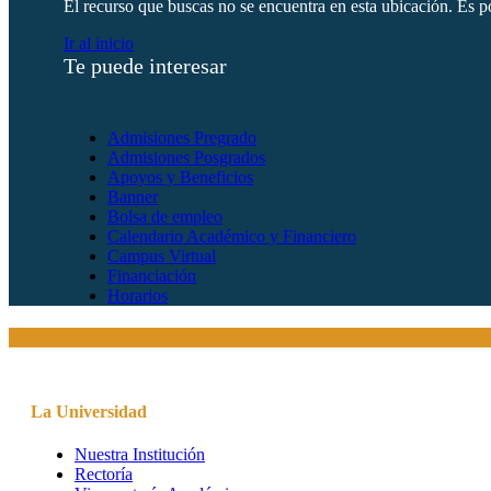
El recurso que buscas no se encuentra en esta ubicación. Es po
Ir al inicio
Te puede interesar
Admisiones Pregrado
Admisiones Posgrados
Apoyos y Beneficios
Banner
Bolsa de empleo
Calendario Académico y Financiero
Campus Virtual
Financiación
Horarios
La Universidad
Nuestra Institución
Rectoría