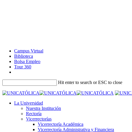
Campus Virtual
Biblioteca
Bolsa Empleo
Tour 360
Hit enter to search or ESC to close
La Universidad
Nuestra Institución
Rectoría
Vicerrectorías
Vicerrectoría Académica
Vicerrectoría Administrativa y Financiera