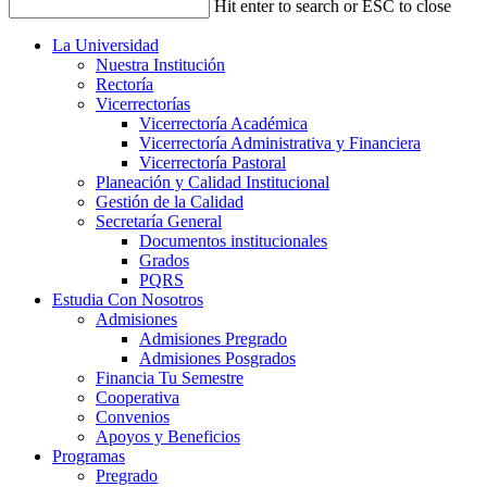
Hit enter to search or ESC to close
La Universidad
Nuestra Institución
Rectoría
Vicerrectorías
Vicerrectoría Académica
Vicerrectoría Administrativa y Financiera
Vicerrectoría Pastoral
Planeación y Calidad Institucional
Gestión de la Calidad
Secretaría General
Documentos institucionales
Grados
PQRS
Estudia Con Nosotros
Admisiones
Admisiones Pregrado
Admisiones Posgrados
Financia Tu Semestre
Cooperativa
Convenios
Apoyos y Beneficios
Programas
Pregrado