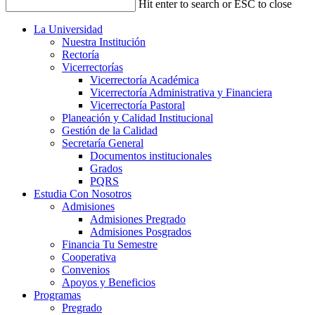
Hit enter to search or ESC to close
La Universidad
Nuestra Institución
Rectoría
Vicerrectorías
Vicerrectoría Académica
Vicerrectoría Administrativa y Financiera
Vicerrectoría Pastoral
Planeación y Calidad Institucional
Gestión de la Calidad
Secretaría General
Documentos institucionales
Grados
PQRS
Estudia Con Nosotros
Admisiones
Admisiones Pregrado
Admisiones Posgrados
Financia Tu Semestre
Cooperativa
Convenios
Apoyos y Beneficios
Programas
Pregrado