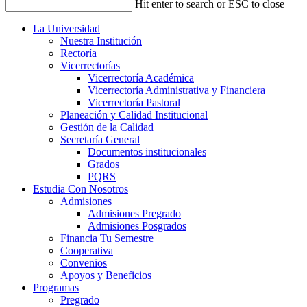
Hit enter to search or ESC to close
La Universidad
Nuestra Institución
Rectoría
Vicerrectorías
Vicerrectoría Académica
Vicerrectoría Administrativa y Financiera
Vicerrectoría Pastoral
Planeación y Calidad Institucional
Gestión de la Calidad
Secretaría General
Documentos institucionales
Grados
PQRS
Estudia Con Nosotros
Admisiones
Admisiones Pregrado
Admisiones Posgrados
Financia Tu Semestre
Cooperativa
Convenios
Apoyos y Beneficios
Programas
Pregrado