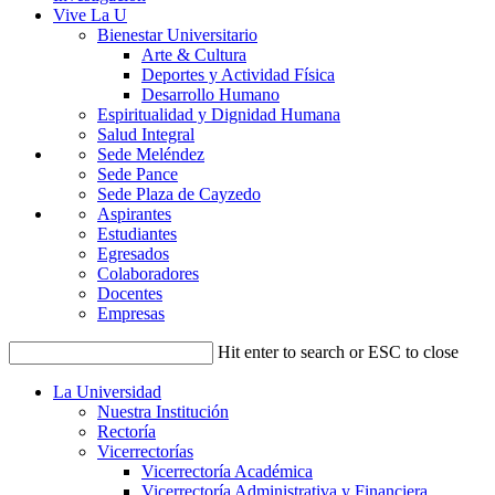
Vive La U
Bienestar Universitario
Arte & Cultura
Deportes y Actividad Física
Desarrollo Humano
Espiritualidad y Dignidad Humana
Salud Integral
Sede Meléndez
Sede Pance
Sede Plaza de Cayzedo
Aspirantes
Estudiantes
Egresados
Colaboradores
Docentes
Empresas
Hit enter to search or ESC to close
La Universidad
Nuestra Institución
Rectoría
Vicerrectorías
Vicerrectoría Académica
Vicerrectoría Administrativa y Financiera