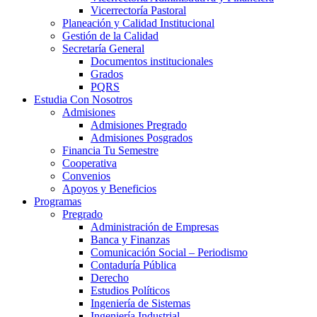
Vicerrectoría Pastoral
Planeación y Calidad Institucional
Gestión de la Calidad
Secretaría General
Documentos institucionales
Grados
PQRS
Estudia Con Nosotros
Admisiones
Admisiones Pregrado
Admisiones Posgrados
Financia Tu Semestre
Cooperativa
Convenios
Apoyos y Beneficios
Programas
Pregrado
Administración de Empresas
Banca y Finanzas
Comunicación Social – Periodismo
Contaduría Pública
Derecho
Estudios Políticos
Ingeniería de Sistemas
Ingeniería Industrial