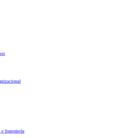
nos
anizacional
 e Ingeniería