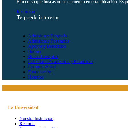
El recurso que buscas no se encuentra en esta ubicación. Es po
Ir al inicio
Te puede interesar
Admisiones Pregrado
Admisiones Posgrados
Apoyos y Beneficios
Banner
Bolsa de empleo
Calendario Académico y Financiero
Campus Virtual
Financiación
Horarios
La Universidad
Nuestra Institución
Rectoría