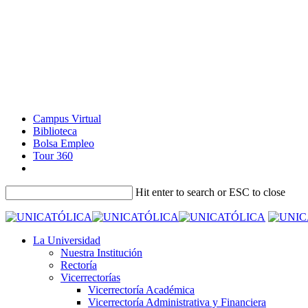
Campus Virtual
Biblioteca
Bolsa Empleo
Tour 360
Hit enter to search or ESC to close
La Universidad
Nuestra Institución
Rectoría
Vicerrectorías
Vicerrectoría Académica
Vicerrectoría Administrativa y Financiera