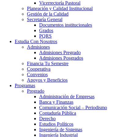
Vicerrectoría Pastoral
Planeación y Calidad Institucional
Gestión de la Calidad
Secretaría General
Documentos institucionales
Grados
PQRS
Estudia Con Nosotros
Admisiones
Admisiones Pregrado
Admisiones Posgrados
Financia Tu Semestre
Cooperativa
Convenios
Apoyos y Beneficios
Programas
Pregrado
Administración de Empresas
Banca y Finanzas
Comunicación Social – Periodismo
Contaduría Pública
Derecho
Estudios Políticos
Ingeniería de Sistemas
Ingeniería Industrial