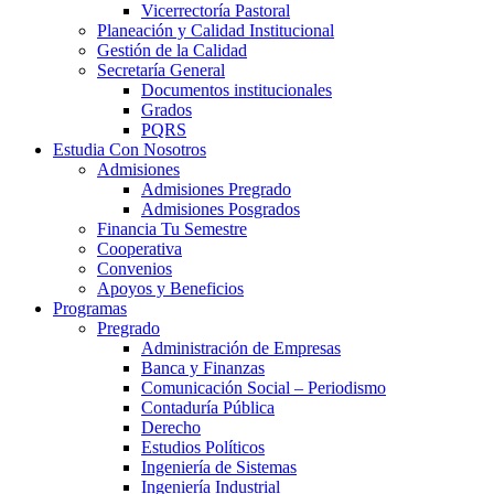
Vicerrectoría Pastoral
Planeación y Calidad Institucional
Gestión de la Calidad
Secretaría General
Documentos institucionales
Grados
PQRS
Estudia Con Nosotros
Admisiones
Admisiones Pregrado
Admisiones Posgrados
Financia Tu Semestre
Cooperativa
Convenios
Apoyos y Beneficios
Programas
Pregrado
Administración de Empresas
Banca y Finanzas
Comunicación Social – Periodismo
Contaduría Pública
Derecho
Estudios Políticos
Ingeniería de Sistemas
Ingeniería Industrial