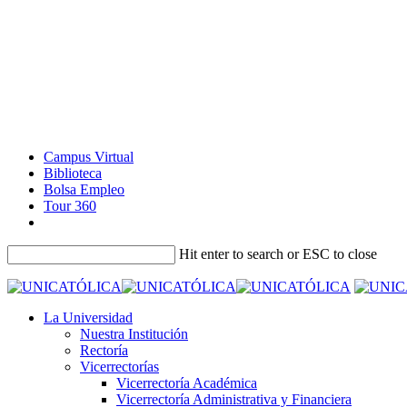
Campus Virtual
Biblioteca
Bolsa Empleo
Tour 360
Hit enter to search or ESC to close
La Universidad
Nuestra Institución
Rectoría
Vicerrectorías
Vicerrectoría Académica
Vicerrectoría Administrativa y Financiera