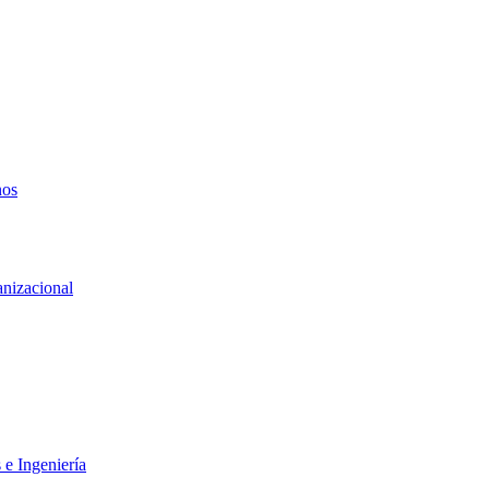
nos
anizacional
 e Ingeniería