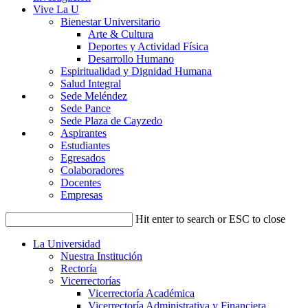
Vive La U
Bienestar Universitario
Arte & Cultura
Deportes y Actividad Física
Desarrollo Humano
Espiritualidad y Dignidad Humana
Salud Integral
Sede Meléndez
Sede Pance
Sede Plaza de Cayzedo
Aspirantes
Estudiantes
Egresados
Colaboradores
Docentes
Empresas
Hit enter to search or ESC to close
La Universidad
Nuestra Institución
Rectoría
Vicerrectorías
Vicerrectoría Académica
Vicerrectoría Administrativa y Financiera