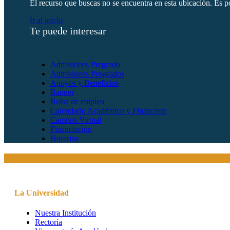
El recurso que buscas no se encuentra en esta ubicación. Es po
Ir al inicio
Te puede interesar
Admisiones Pregrado
Admisiones Posgrados
Apoyos y Beneficios
Banner
Bolsa de empleo
Calendario Académico y Financiero
Campus Virtual
Financiación
Horarios
La Universidad
Nuestra Institución
Rectoría