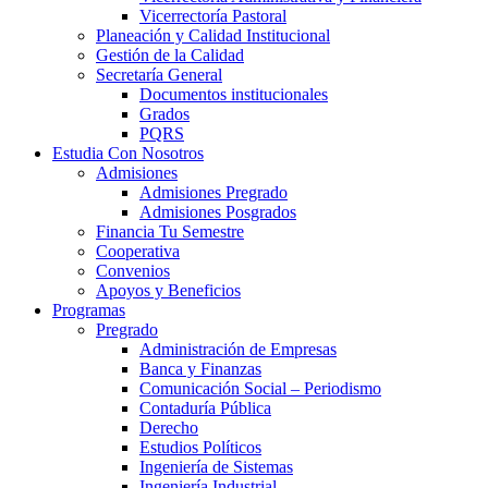
Vicerrectoría Pastoral
Planeación y Calidad Institucional
Gestión de la Calidad
Secretaría General
Documentos institucionales
Grados
PQRS
Estudia Con Nosotros
Admisiones
Admisiones Pregrado
Admisiones Posgrados
Financia Tu Semestre
Cooperativa
Convenios
Apoyos y Beneficios
Programas
Pregrado
Administración de Empresas
Banca y Finanzas
Comunicación Social – Periodismo
Contaduría Pública
Derecho
Estudios Políticos
Ingeniería de Sistemas
Ingeniería Industrial