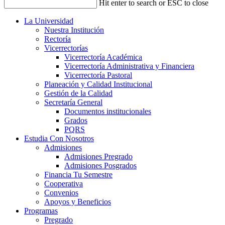
Hit enter to search or ESC to close
La Universidad
Nuestra Institución
Rectoría
Vicerrectorías
Vicerrectoría Académica
Vicerrectoría Administrativa y Financiera
Vicerrectoría Pastoral
Planeación y Calidad Institucional
Gestión de la Calidad
Secretaría General
Documentos institucionales
Grados
PQRS
Estudia Con Nosotros
Admisiones
Admisiones Pregrado
Admisiones Posgrados
Financia Tu Semestre
Cooperativa
Convenios
Apoyos y Beneficios
Programas
Pregrado