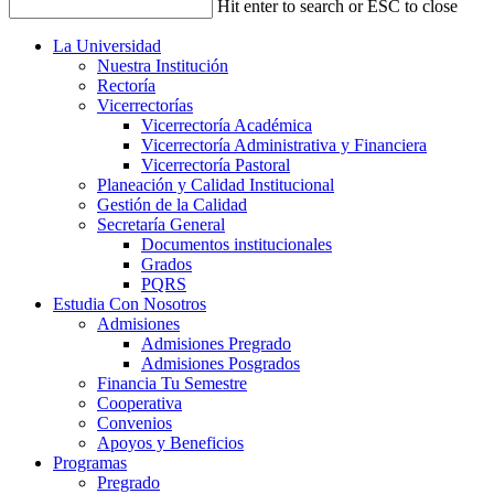
Hit enter to search or ESC to close
La Universidad
Nuestra Institución
Rectoría
Vicerrectorías
Vicerrectoría Académica
Vicerrectoría Administrativa y Financiera
Vicerrectoría Pastoral
Planeación y Calidad Institucional
Gestión de la Calidad
Secretaría General
Documentos institucionales
Grados
PQRS
Estudia Con Nosotros
Admisiones
Admisiones Pregrado
Admisiones Posgrados
Financia Tu Semestre
Cooperativa
Convenios
Apoyos y Beneficios
Programas
Pregrado