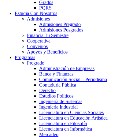
Grados
PQRS
Estudia Con Nosotros
Admisiones
Admisiones Pregrado
Admisiones Posgrados
Financia Tu Semestre
Cooperativa
Convenios
Apoyos y Beneficios
Programas
Pregrado
Administración de Empresas
Banca y Finanzas
Comunicación Social – Periodismo
Contaduría Pública
Derecho
Estudios Políticos
Ingeniería de Sistemas
Ingeniería Industrial
Licenciatura en Ciencias Sociales
Licenciatura en Educación Artística
Licenciatura en Filosofía
Licenciatura en Informática
Mercadeo