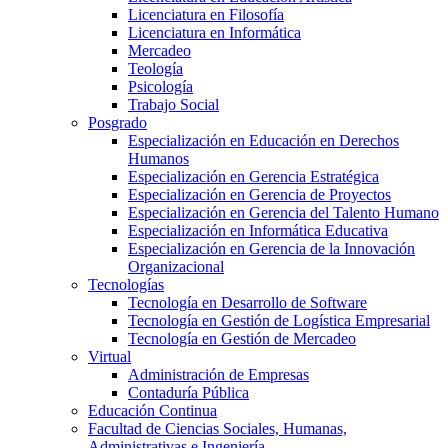
Licenciatura en Filosofía
Licenciatura en Informática
Mercadeo
Teología
Psicología
Trabajo Social
Posgrado
Especialización en Educación en Derechos
Humanos
Especialización en Gerencia Estratégica
Especialización en Gerencia de Proyectos
Especialización en Gerencia del Talento Humano
Especialización en Informática Educativa
Especialización en Gerencia de la Innovación
Organizacional
Tecnologías
Tecnología en Desarrollo de Software
Tecnología en Gestión de Logística Empresarial
Tecnología en Gestión de Mercadeo
Virtual
Administración de Empresas
Contaduría Pública
Educación Continua
Facultad de Ciencias Sociales, Humanas,
Administrativas e Ingeniería