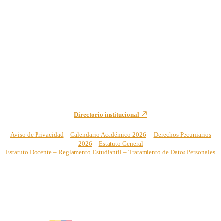
Institución de Educación Superior sujeta a inspección y vigilancia
por el Ministerio de Educación Nacional – Resolución No. 944 de
1996 MEN – SNIES 2731
Sede Principal Cra. 122 No. 12-459 Pance, Cali – Colombia
Teléfono: +57 (2) 555 2767
Para notificaciones judiciales y administrativas comuníquese a:
secretariageneral@unicatolica.edu.co y juridico@unicatolica.edu.co
Directorio institucional
–
Aviso de Privacidad
–
Calendario Académico 2026
Derechos Pecuniarios
2026
–
Estatuto General
Estatuto Docente
–
Reglamento Estudiantil
–
Tratamiento de Datos Personales