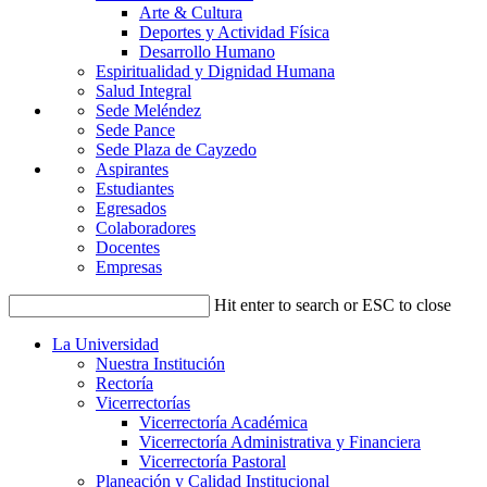
Arte & Cultura
Deportes y Actividad Física
Desarrollo Humano
Espiritualidad y Dignidad Humana
Salud Integral
Sede Meléndez
Sede Pance
Sede Plaza de Cayzedo
Aspirantes
Estudiantes
Egresados
Colaboradores
Docentes
Empresas
Hit enter to search or ESC to close
La Universidad
Nuestra Institución
Rectoría
Vicerrectorías
Vicerrectoría Académica
Vicerrectoría Administrativa y Financiera
Vicerrectoría Pastoral
Planeación y Calidad Institucional