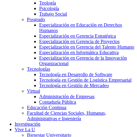
Teología
Psicología
Trabajo Social
Posgrado
Especialización en Educación en Derechos
Humanos
Especialización en Gerencia Estratégica
Especialización en Gerencia de Proyectos
Especialización en Gerencia del Talento Humano
Especialización en Informática Educativa
Especialización en Gerencia de la Innovación
Organizacional
Tecnologías
Tecnología en Desarrollo de Software
Tecnología en Gestión de Logística Empresarial
Tecnología en Gestión de Mercadeo
Virtual
Administración de Empresas
Contaduría Pública
Educación Continua
Facultad de Ciencias Sociales, Humanas,
Administrativas e Ingeniería
Investigación
Vive La U
Bienestar Universitario