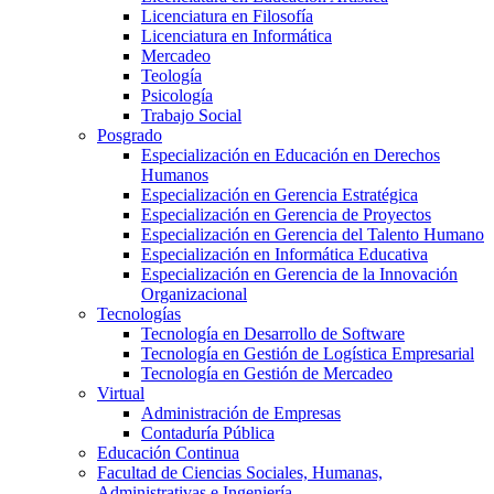
Licenciatura en Filosofía
Licenciatura en Informática
Mercadeo
Teología
Psicología
Trabajo Social
Posgrado
Especialización en Educación en Derechos
Humanos
Especialización en Gerencia Estratégica
Especialización en Gerencia de Proyectos
Especialización en Gerencia del Talento Humano
Especialización en Informática Educativa
Especialización en Gerencia de la Innovación
Organizacional
Tecnologías
Tecnología en Desarrollo de Software
Tecnología en Gestión de Logística Empresarial
Tecnología en Gestión de Mercadeo
Virtual
Administración de Empresas
Contaduría Pública
Educación Continua
Facultad de Ciencias Sociales, Humanas,
Administrativas e Ingeniería