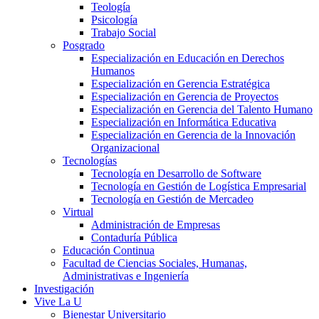
Teología
Psicología
Trabajo Social
Posgrado
Especialización en Educación en Derechos
Humanos
Especialización en Gerencia Estratégica
Especialización en Gerencia de Proyectos
Especialización en Gerencia del Talento Humano
Especialización en Informática Educativa
Especialización en Gerencia de la Innovación
Organizacional
Tecnologías
Tecnología en Desarrollo de Software
Tecnología en Gestión de Logística Empresarial
Tecnología en Gestión de Mercadeo
Virtual
Administración de Empresas
Contaduría Pública
Educación Continua
Facultad de Ciencias Sociales, Humanas,
Administrativas e Ingeniería
Investigación
Vive La U
Bienestar Universitario