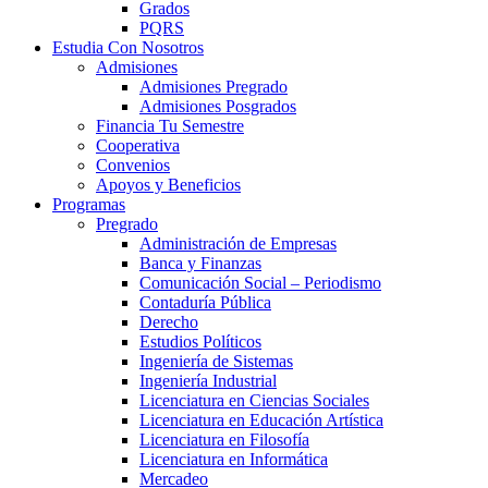
Grados
PQRS
Estudia Con Nosotros
Admisiones
Admisiones Pregrado
Admisiones Posgrados
Financia Tu Semestre
Cooperativa
Convenios
Apoyos y Beneficios
Programas
Pregrado
Administración de Empresas
Banca y Finanzas
Comunicación Social – Periodismo
Contaduría Pública
Derecho
Estudios Políticos
Ingeniería de Sistemas
Ingeniería Industrial
Licenciatura en Ciencias Sociales
Licenciatura en Educación Artística
Licenciatura en Filosofía
Licenciatura en Informática
Mercadeo