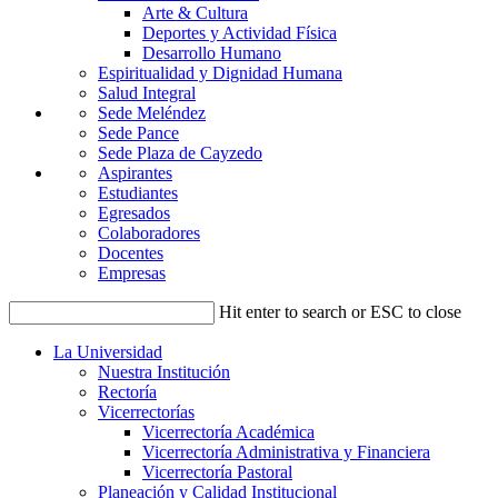
Arte & Cultura
Deportes y Actividad Física
Desarrollo Humano
Espiritualidad y Dignidad Humana
Salud Integral
Sede Meléndez
Sede Pance
Sede Plaza de Cayzedo
Aspirantes
Estudiantes
Egresados
Colaboradores
Docentes
Empresas
Hit enter to search or ESC to close
La Universidad
Nuestra Institución
Rectoría
Vicerrectorías
Vicerrectoría Académica
Vicerrectoría Administrativa y Financiera
Vicerrectoría Pastoral
Planeación y Calidad Institucional