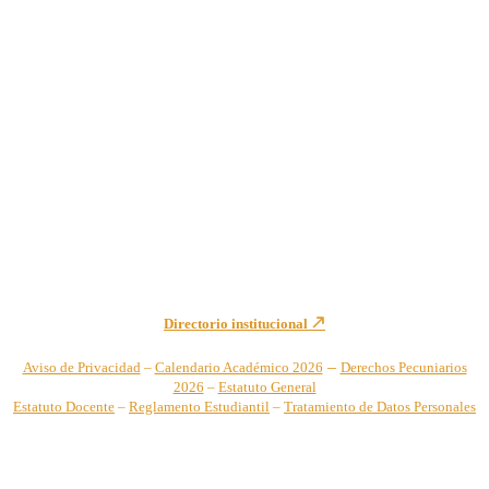
Institución de Educación Superior sujeta a inspección y vigilancia
por el Ministerio de Educación Nacional – Resolución No. 944 de
1996 MEN – SNIES 2731
Sede Principal Cra. 122 No. 12-459 Pance, Cali – Colombia
Teléfono: +57 (2) 555 2767
Para notificaciones judiciales y administrativas comuníquese a:
secretariageneral@unicatolica.edu.co y juridico@unicatolica.edu.co
Directorio institucional
–
Aviso de Privacidad
–
Calendario Académico 2026
Derechos Pecuniarios
2026
–
Estatuto General
Estatuto Docente
–
Reglamento Estudiantil
–
Tratamiento de Datos Personales