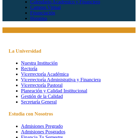
Calendario Académico y Financiero
Campus Virtual
Financiación
Horarios
La Universidad
Nuestra Institución
Rectoría
Vicerrectoría Académica
Vicerrectoría Administrativa y Financiera
Vicerrectoría Pastoral
Planeación y Calidad Institucional
Gestión de la Calidad
Secretaría General
Estudia con Nosotros
Admisiones Pregrado
Admisiones Posgrados
Financia Tu Semestre