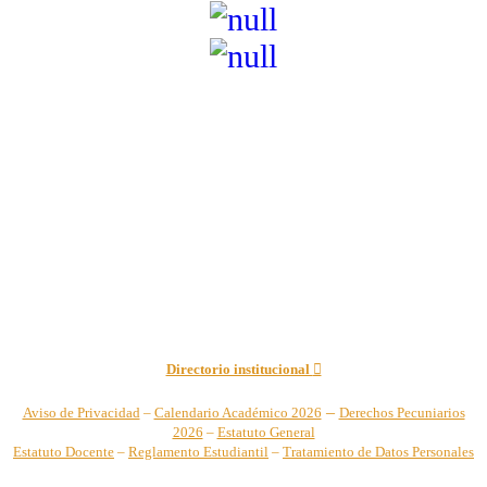
Institución de Educación Superior sujeta a inspección y vigilancia
por el Ministerio de Educación Nacional – Resolución No. 944 de
1996 MEN – SNIES 2731
Sede Principal Cra. 122 No. 12-459 Pance, Cali – Colombia
Teléfono: +57 (2) 555 2767
Para notificaciones judiciales y administrativas comuníquese a:
secretariageneral@unicatolica.edu.co y juridico@unicatolica.edu.co
Directorio institucional
–
Aviso de Privacidad
–
Calendario Académico 2026
Derechos Pecuniarios
2026
–
Estatuto General
Estatuto Docente
–
Reglamento Estudiantil
–
Tratamiento de Datos Personales