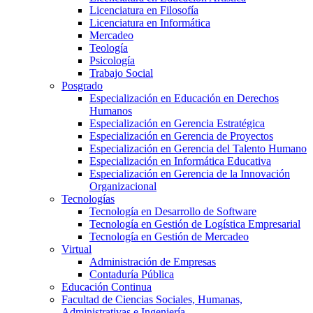
Licenciatura en Filosofía
Licenciatura en Informática
Mercadeo
Teología
Psicología
Trabajo Social
Posgrado
Especialización en Educación en Derechos
Humanos
Especialización en Gerencia Estratégica
Especialización en Gerencia de Proyectos
Especialización en Gerencia del Talento Humano
Especialización en Informática Educativa
Especialización en Gerencia de la Innovación
Organizacional
Tecnologías
Tecnología en Desarrollo de Software
Tecnología en Gestión de Logística Empresarial
Tecnología en Gestión de Mercadeo
Virtual
Administración de Empresas
Contaduría Pública
Educación Continua
Facultad de Ciencias Sociales, Humanas,
Administrativas e Ingeniería