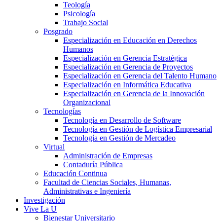
Teología
Psicología
Trabajo Social
Posgrado
Especialización en Educación en Derechos
Humanos
Especialización en Gerencia Estratégica
Especialización en Gerencia de Proyectos
Especialización en Gerencia del Talento Humano
Especialización en Informática Educativa
Especialización en Gerencia de la Innovación
Organizacional
Tecnologías
Tecnología en Desarrollo de Software
Tecnología en Gestión de Logística Empresarial
Tecnología en Gestión de Mercadeo
Virtual
Administración de Empresas
Contaduría Pública
Educación Continua
Facultad de Ciencias Sociales, Humanas,
Administrativas e Ingeniería
Investigación
Vive La U
Bienestar Universitario