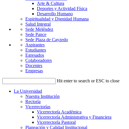
Arte & Cultura
Deportes y Actividad Física
Desarrollo Humano
Espiritualidad y Dignidad Humana
Salud Integral
Sede Meléndez
Sede Pance
Sede Plaza de Cayzedo
Aspirantes
Estudiantes
Egresados
Colaboradores
Docentes
Empresas
Hit enter to search or ESC to close
La Universidad
Nuestra Institución
Rectoría
Vicerrectorías
Vicerrectoría Académica
Vicerrectoría Administrativa y Financiera
Vicerrectoría Pastoral
Planeación y Calidad Institucional