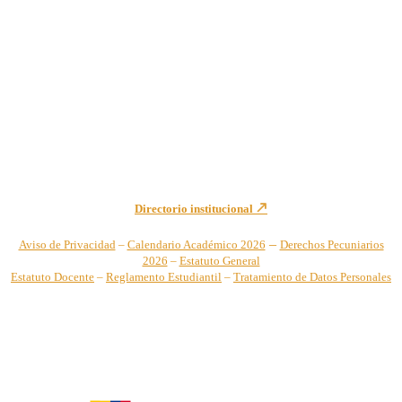
Institución de Educación Superior sujeta a inspección y vigilancia
por el Ministerio de Educación Nacional – Resolución No. 944 de
1996 MEN – SNIES 2731
Sede Principal Cra. 122 No. 12-459 Pance, Cali – Colombia
Teléfono: +57 (2) 555 2767
Para notificaciones judiciales y administrativas comuníquese a:
secretariageneral@unicatolica.edu.co y juridico@unicatolica.edu.co
Directorio institucional
–
Aviso de Privacidad
–
Calendario Académico 2026
Derechos Pecuniarios
2026
–
Estatuto General
Estatuto Docente
–
Reglamento Estudiantil
–
Tratamiento de Datos Personales