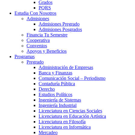
Grados
PQRS
Estudia Con Nosotros
Admisiones
Admisiones Pregrado
Admisiones Posgrados
Financia Tu Semestre
Cooperativa
Convenios
Apoyos y Beneficios
Programas
Pregrado
Administración de Empresas
Banca y Finanzas
Comunicación Social – Periodismo
Contaduría Pública
Derecho
Estudios Políticos
Ingeniería de Sistemas
Ingeniería Industrial
Licenciatura en Ciencias Sociales
Licenciatura en Educación Artística
Licenciatura en Filosofía
Licenciatura en Informática
Mercadeo