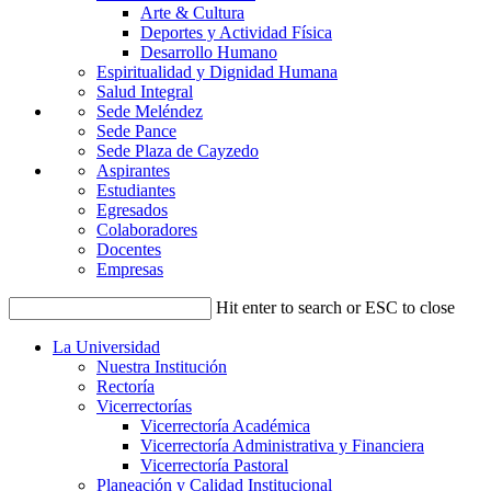
Arte & Cultura
Deportes y Actividad Física
Desarrollo Humano
Espiritualidad y Dignidad Humana
Salud Integral
Sede Meléndez
Sede Pance
Sede Plaza de Cayzedo
Aspirantes
Estudiantes
Egresados
Colaboradores
Docentes
Empresas
Hit enter to search or ESC to close
La Universidad
Nuestra Institución
Rectoría
Vicerrectorías
Vicerrectoría Académica
Vicerrectoría Administrativa y Financiera
Vicerrectoría Pastoral
Planeación y Calidad Institucional