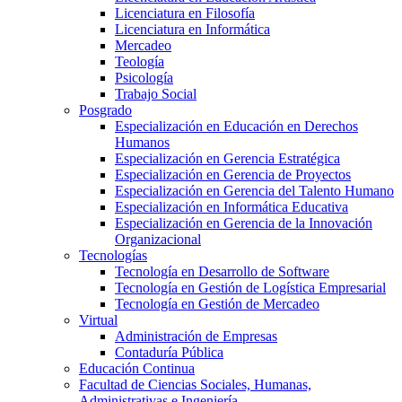
Licenciatura en Filosofía
Licenciatura en Informática
Mercadeo
Teología
Psicología
Trabajo Social
Posgrado
Especialización en Educación en Derechos
Humanos
Especialización en Gerencia Estratégica
Especialización en Gerencia de Proyectos
Especialización en Gerencia del Talento Humano
Especialización en Informática Educativa
Especialización en Gerencia de la Innovación
Organizacional
Tecnologías
Tecnología en Desarrollo de Software
Tecnología en Gestión de Logística Empresarial
Tecnología en Gestión de Mercadeo
Virtual
Administración de Empresas
Contaduría Pública
Educación Continua
Facultad de Ciencias Sociales, Humanas,
Administrativas e Ingeniería