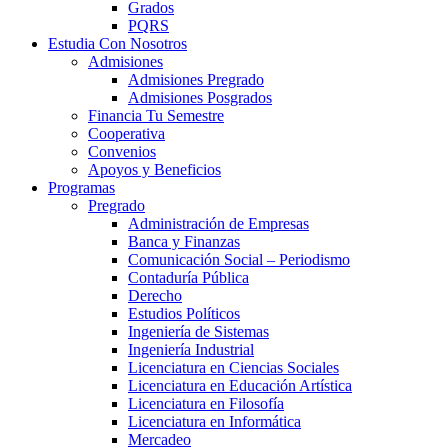
Grados
PQRS
Estudia Con Nosotros
Admisiones
Admisiones Pregrado
Admisiones Posgrados
Financia Tu Semestre
Cooperativa
Convenios
Apoyos y Beneficios
Programas
Pregrado
Administración de Empresas
Banca y Finanzas
Comunicación Social – Periodismo
Contaduría Pública
Derecho
Estudios Políticos
Ingeniería de Sistemas
Ingeniería Industrial
Licenciatura en Ciencias Sociales
Licenciatura en Educación Artística
Licenciatura en Filosofía
Licenciatura en Informática
Mercadeo