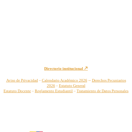
Institución de Educación Superior sujeta a inspección y vigilancia
por el Ministerio de Educación Nacional – Resolución No. 944 de
1996 MEN – SNIES 2731
Sede Principal Cra. 122 No. 12-459 Pance, Cali – Colombia
Teléfono: +57 (2) 555 2767
Para notificaciones judiciales y administrativas comuníquese a:
secretariageneral@unicatolica.edu.co y juridico@unicatolica.edu.co
Directorio institucional
–
Aviso de Privacidad
–
Calendario Académico 2026
Derechos Pecuniarios
2026
–
Estatuto General
Estatuto Docente
–
Reglamento Estudiantil
–
Tratamiento de Datos Personales