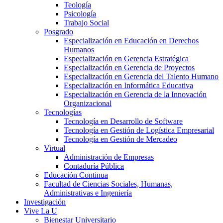
Teología
Psicología
Trabajo Social
Posgrado
Especialización en Educación en Derechos
Humanos
Especialización en Gerencia Estratégica
Especialización en Gerencia de Proyectos
Especialización en Gerencia del Talento Humano
Especialización en Informática Educativa
Especialización en Gerencia de la Innovación
Organizacional
Tecnologías
Tecnología en Desarrollo de Software
Tecnología en Gestión de Logística Empresarial
Tecnología en Gestión de Mercadeo
Virtual
Administración de Empresas
Contaduría Pública
Educación Continua
Facultad de Ciencias Sociales, Humanas,
Administrativas e Ingeniería
Investigación
Vive La U
Bienestar Universitario