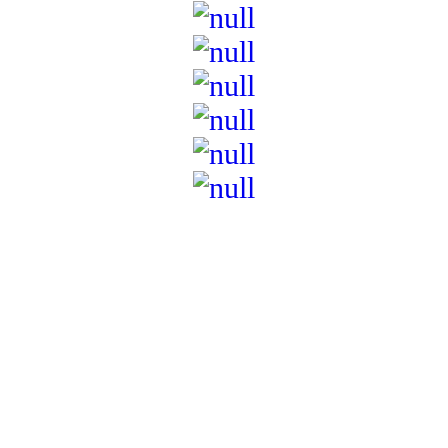
Institución de Educación Superior sujeta a inspección y vigilancia
por el Ministerio de Educación Nacional – Resolución No. 944 de
1996 MEN – SNIES 2731
Sede Principal Cra. 122 No. 12-459 Pance, Cali – Colombia
Teléfono: +57 (2) 555 2767
Para notificaciones judiciales y administrativas comuníquese a:
secretariageneral@unicatolica.edu.co y juridico@unicatolica.edu.co