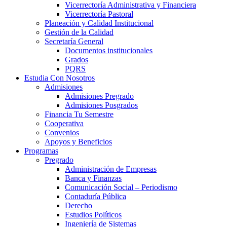
Vicerrectoría Administrativa y Financiera
Vicerrectoría Pastoral
Planeación y Calidad Institucional
Gestión de la Calidad
Secretaría General
Documentos institucionales
Grados
PQRS
Estudia Con Nosotros
Admisiones
Admisiones Pregrado
Admisiones Posgrados
Financia Tu Semestre
Cooperativa
Convenios
Apoyos y Beneficios
Programas
Pregrado
Administración de Empresas
Banca y Finanzas
Comunicación Social – Periodismo
Contaduría Pública
Derecho
Estudios Políticos
Ingeniería de Sistemas