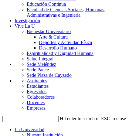
Educación Continua
Facultad de Ciencias Sociales, Humanas,
Administrativas e Ingeniería
Investigación
Vive La U
Bienestar Universitario
Arte & Cultura
Deportes y Actividad Física
Desarrollo Humano
Espiritualidad y Dignidad Humana
Salud Integral
Sede Meléndez
Sede Pance
Sede Plaza de Cayzedo
Aspirantes
Estudiantes
Egresados
Colaboradores
Docentes
Empresas
Hit enter to search or ESC to close
La Universidad
Nuestra Institución