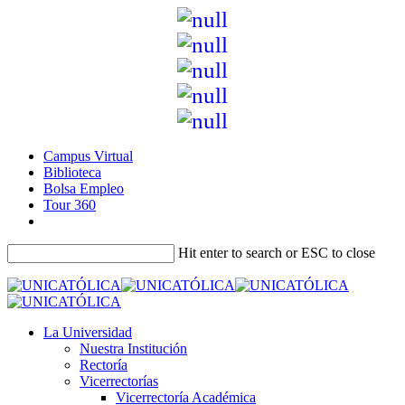
Campus Virtual
Biblioteca
Bolsa Empleo
Tour 360
Hit enter to search or ESC to close
La Universidad
Nuestra Institución
Rectoría
Vicerrectorías
Vicerrectoría Académica