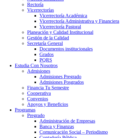
Rectoría
Vicerrectorías
Vicerrectoría Académica
Vicerrectoría Administrativa y Financiera
Vicerrectoría Pastoral
Planeación y Calidad Institucional
Gestión de la Calidad
Secretaría General
Documentos institucionales
Grados
PQRS
Estudia Con Nosotros
Admisiones
Admisiones Pregrado
Admisiones Posgrados
Financia Tu Semestre
Cooperativa
Convenios
Apoyos y Beneficios
Programas
Pregrado
Administración de Empresas
Banca y Finanzas
Comunicación Social – Periodismo
Contaduría Pública