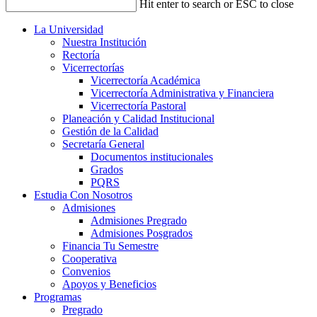
Hit enter to search or ESC to close
La Universidad
Nuestra Institución
Rectoría
Vicerrectorías
Vicerrectoría Académica
Vicerrectoría Administrativa y Financiera
Vicerrectoría Pastoral
Planeación y Calidad Institucional
Gestión de la Calidad
Secretaría General
Documentos institucionales
Grados
PQRS
Estudia Con Nosotros
Admisiones
Admisiones Pregrado
Admisiones Posgrados
Financia Tu Semestre
Cooperativa
Convenios
Apoyos y Beneficios
Programas
Pregrado