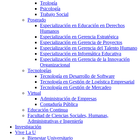
Teología
Psicología
Trabajo Social
Posgrado
Especialización en Educación en Derechos
Humanos
Especialización en Gerencia Estratégica
Especialización en Gerencia de Proyectos
Especialización en Gerencia del Talento Humano
Especialización en Informática Educativa
Especialización en Gerencia de la Innovación
Organizacional
Tecnologías
Tecnología en Desarrollo de Software
Tecnología en Gestión de Logística Empresarial
Tecnología en Gestión de Mercadeo
Virtual
Administración de Empresas
Contaduría Pública
Educación Continua
Facultad de Ciencias Sociales, Humanas,
Administrativas e Ingeniería
Investigación
Vive La U
Bienestar Universitario