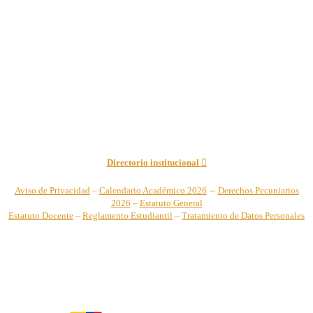
Institución de Educación Superior sujeta a inspección y vigilancia
por el Ministerio de Educación Nacional – Resolución No. 944 de
1996 MEN – SNIES 2731
Sede Principal Cra. 122 No. 12-459 Pance, Cali – Colombia
Teléfono: +57 (2) 555 2767
Para notificaciones judiciales y administrativas comuníquese a:
secretariageneral@unicatolica.edu.co y juridico@unicatolica.edu.co
Directorio institucional
–
Aviso de Privacidad
–
Calendario Académico 2026
Derechos Pecuniarios
2026
–
Estatuto General
Estatuto Docente
–
Reglamento Estudiantil
–
Tratamiento de Datos Personales