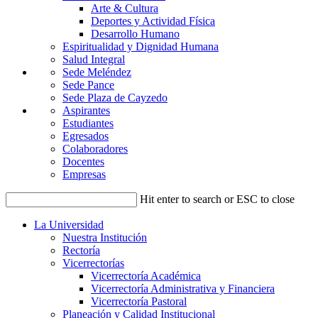
Arte & Cultura
Deportes y Actividad Física
Desarrollo Humano
Espiritualidad y Dignidad Humana
Salud Integral
Sede Meléndez
Sede Pance
Sede Plaza de Cayzedo
Aspirantes
Estudiantes
Egresados
Colaboradores
Docentes
Empresas
Hit enter to search or ESC to close
La Universidad
Nuestra Institución
Rectoría
Vicerrectorías
Vicerrectoría Académica
Vicerrectoría Administrativa y Financiera
Vicerrectoría Pastoral
Planeación y Calidad Institucional