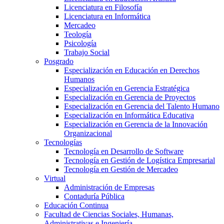
Licenciatura en Filosofía
Licenciatura en Informática
Mercadeo
Teología
Psicología
Trabajo Social
Posgrado
Especialización en Educación en Derechos
Humanos
Especialización en Gerencia Estratégica
Especialización en Gerencia de Proyectos
Especialización en Gerencia del Talento Humano
Especialización en Informática Educativa
Especialización en Gerencia de la Innovación
Organizacional
Tecnologías
Tecnología en Desarrollo de Software
Tecnología en Gestión de Logística Empresarial
Tecnología en Gestión de Mercadeo
Virtual
Administración de Empresas
Contaduría Pública
Educación Continua
Facultad de Ciencias Sociales, Humanas,
Administrativas e Ingeniería