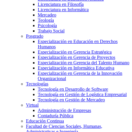
Licenciatura en Filosofía
Licenciatura en Informática
Mercadeo
Teología
Psicología
Trabajo Social
Posgrado
Especialización en Educación en Derechos
Humanos
Especialización en Gerencia Estratégica
Especialización en Gerencia de Proyectos
Especialización en Gerencia del Talento Humano
Especialización en Informática Educativa
Especialización en Gerencia de la Innovación
Organizacional
Tecnologías
Tecnología en Desarrollo de Software
Tecnología en Gestión de Logística Empresarial
Tecnología en Gestión de Mercadeo
Virtual
Administración de Empresas
Contaduría Pública
Educación Continua
Facultad de Ciencias Sociales, Humanas,
Administrativas e Ingeniería