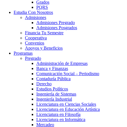
Grados
PQRS
Estudia Con Nosotros
Admisiones
Admisiones Pregrado
Admisiones Posgrados
Financia Tu Semestre
Cooperativa
Convenios
Apoyos y Beneficios
Programas
Pregrado
Administración de Empresas
Banca y Finanzas
Comunicación Social – Periodismo
Contaduría Pública
Derecho
Estudios Políticos
Ingeniería de Sistemas
Ingeniería Industrial
Licenciatura en Ciencias Sociales
Licenciatura en Educación Artística
Licenciatura en Filosofía
Licenciatura en Informática
Mercadeo