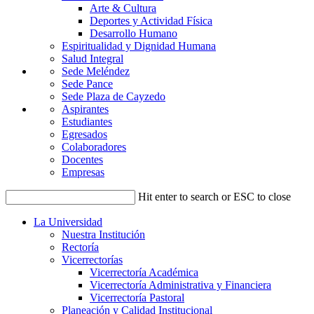
Arte & Cultura
Deportes y Actividad Física
Desarrollo Humano
Espiritualidad y Dignidad Humana
Salud Integral
Sede Meléndez
Sede Pance
Sede Plaza de Cayzedo
Aspirantes
Estudiantes
Egresados
Colaboradores
Docentes
Empresas
Hit enter to search or ESC to close
La Universidad
Nuestra Institución
Rectoría
Vicerrectorías
Vicerrectoría Académica
Vicerrectoría Administrativa y Financiera
Vicerrectoría Pastoral
Planeación y Calidad Institucional