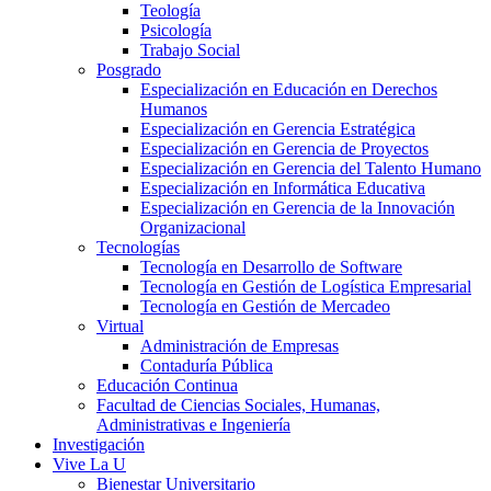
Teología
Psicología
Trabajo Social
Posgrado
Especialización en Educación en Derechos
Humanos
Especialización en Gerencia Estratégica
Especialización en Gerencia de Proyectos
Especialización en Gerencia del Talento Humano
Especialización en Informática Educativa
Especialización en Gerencia de la Innovación
Organizacional
Tecnologías
Tecnología en Desarrollo de Software
Tecnología en Gestión de Logística Empresarial
Tecnología en Gestión de Mercadeo
Virtual
Administración de Empresas
Contaduría Pública
Educación Continua
Facultad de Ciencias Sociales, Humanas,
Administrativas e Ingeniería
Investigación
Vive La U
Bienestar Universitario