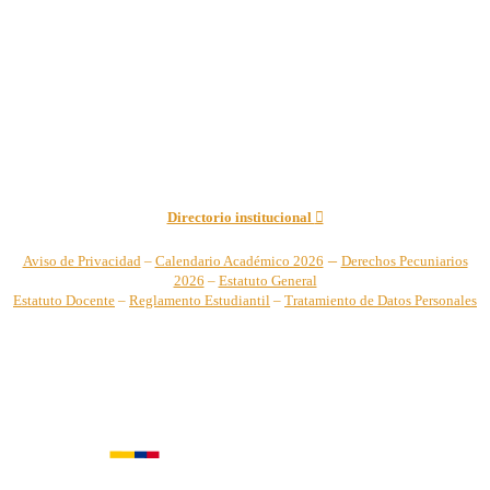
por el Ministerio de Educación Nacional – Resolución No. 944 de
1996 MEN – SNIES 2731
Sede Principal Cra. 122 No. 12-459 Pance, Cali – Colombia
Teléfono: +57 (2) 555 2767
Para notificaciones judiciales y administrativas comuníquese a:
secretariageneral@unicatolica.edu.co y juridico@unicatolica.edu.co
Directorio institucional
–
Aviso de Privacidad
–
Calendario Académico 2026
Derechos Pecuniarios
2026
–
Estatuto General
Estatuto Docente
–
Reglamento Estudiantil
–
Tratamiento de Datos Personales