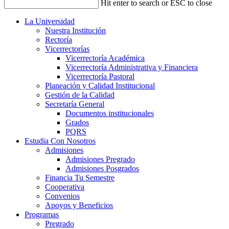
Hit enter to search or ESC to close
La Universidad
Nuestra Institución
Rectoría
Vicerrectorías
Vicerrectoría Académica
Vicerrectoría Administrativa y Financiera
Vicerrectoría Pastoral
Planeación y Calidad Institucional
Gestión de la Calidad
Secretaría General
Documentos institucionales
Grados
PQRS
Estudia Con Nosotros
Admisiones
Admisiones Pregrado
Admisiones Posgrados
Financia Tu Semestre
Cooperativa
Convenios
Apoyos y Beneficios
Programas
Pregrado