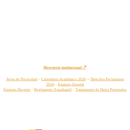
Institución de Educación Superior sujeta a inspección y vigilancia
por el Ministerio de Educación Nacional – Resolución No. 944 de
1996 MEN – SNIES 2731
Sede Principal Cra. 122 No. 12-459 Pance, Cali – Colombia
Teléfono: +57 (2) 555 2767
Para notificaciones judiciales y administrativas comuníquese a:
secretariageneral@unicatolica.edu.co y juridico@unicatolica.edu.co
Directorio institucional
–
Aviso de Privacidad
–
Calendario Académico 2026
Derechos Pecuniarios
2026
–
Estatuto General
Estatuto Docente
–
Reglamento Estudiantil
–
Tratamiento de Datos Personales