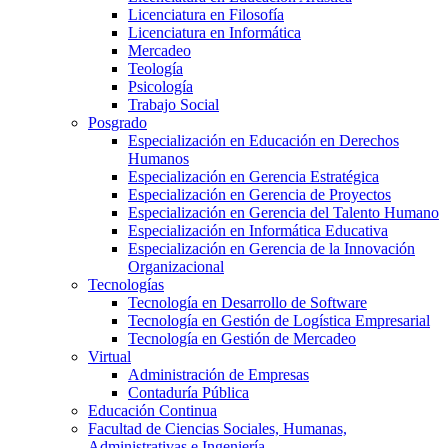
Licenciatura en Filosofía
Licenciatura en Informática
Mercadeo
Teología
Psicología
Trabajo Social
Posgrado
Especialización en Educación en Derechos
Humanos
Especialización en Gerencia Estratégica
Especialización en Gerencia de Proyectos
Especialización en Gerencia del Talento Humano
Especialización en Informática Educativa
Especialización en Gerencia de la Innovación
Organizacional
Tecnologías
Tecnología en Desarrollo de Software
Tecnología en Gestión de Logística Empresarial
Tecnología en Gestión de Mercadeo
Virtual
Administración de Empresas
Contaduría Pública
Educación Continua
Facultad de Ciencias Sociales, Humanas,
Administrativas e Ingeniería