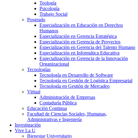
Teología
Psicología
Trabajo Social
Posgrado
Especialización en Educación en Derechos
Humanos
Especialización en Gerencia Estratégica
Especialización en Gerencia de Proyectos
Especialización en Gerencia del Talento Humano
Especialización en Informática Educativa
Especialización en Gerencia de la Innovación
Organizacional
Tecnologías
Tecnología en Desarrollo de Software
Tecnología en Gestión de Logística Empresarial
Tecnología en Gestión de Mercadeo
Virtual
Administración de Empresas
Contaduría Pública
Educación Continua
Facultad de Ciencias Sociales, Humanas,
Administrativas e Ingeniería
Investigación
Vive La U
Bienestar Universitario