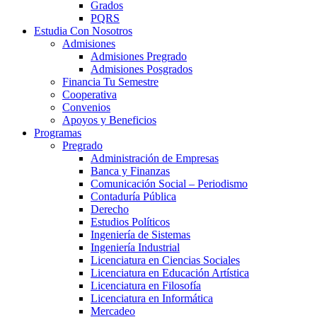
Grados
PQRS
Estudia Con Nosotros
Admisiones
Admisiones Pregrado
Admisiones Posgrados
Financia Tu Semestre
Cooperativa
Convenios
Apoyos y Beneficios
Programas
Pregrado
Administración de Empresas
Banca y Finanzas
Comunicación Social – Periodismo
Contaduría Pública
Derecho
Estudios Políticos
Ingeniería de Sistemas
Ingeniería Industrial
Licenciatura en Ciencias Sociales
Licenciatura en Educación Artística
Licenciatura en Filosofía
Licenciatura en Informática
Mercadeo