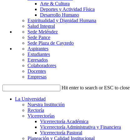
Arte & Cultura
Deportes y Actividad Física
Desarrollo Humano
Espiritualidad y Dignidad Humana
Salud Integral
Sede Meléndez
Sede Pance
Sede Plaza de Cayzedo
Aspirantes
Estudiantes
Egresados
Colaboradores
Docentes
Empresas
Hit enter to search or ESC to close
La Universidad
Nuestra Institución
Rectoría
Vicerrectorías
Vicerrectoría Académica
Vicerrectoría Administrativa y Financiera
Vicerrectoría Pastoral
Planeación y Calidad Institucional