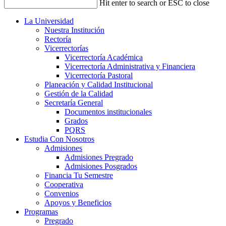
Hit enter to search or ESC to close
La Universidad
Nuestra Institución
Rectoría
Vicerrectorías
Vicerrectoría Académica
Vicerrectoría Administrativa y Financiera
Vicerrectoría Pastoral
Planeación y Calidad Institucional
Gestión de la Calidad
Secretaría General
Documentos institucionales
Grados
PQRS
Estudia Con Nosotros
Admisiones
Admisiones Pregrado
Admisiones Posgrados
Financia Tu Semestre
Cooperativa
Convenios
Apoyos y Beneficios
Programas
Pregrado