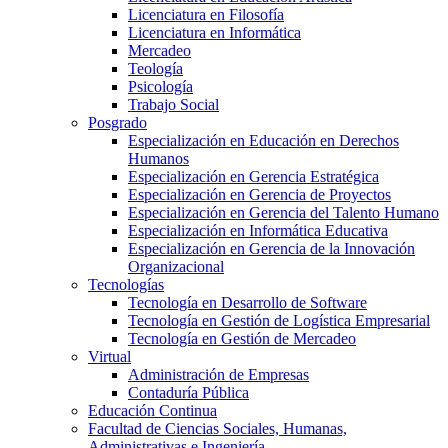
Licenciatura en Filosofía
Licenciatura en Informática
Mercadeo
Teología
Psicología
Trabajo Social
Posgrado
Especialización en Educación en Derechos
Humanos
Especialización en Gerencia Estratégica
Especialización en Gerencia de Proyectos
Especialización en Gerencia del Talento Humano
Especialización en Informática Educativa
Especialización en Gerencia de la Innovación
Organizacional
Tecnologías
Tecnología en Desarrollo de Software
Tecnología en Gestión de Logística Empresarial
Tecnología en Gestión de Mercadeo
Virtual
Administración de Empresas
Contaduría Pública
Educación Continua
Facultad de Ciencias Sociales, Humanas,
Administrativas e Ingeniería