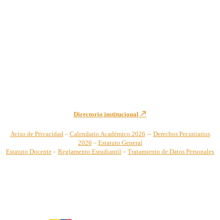
Institución de Educación Superior sujeta a inspección y vigilancia
por el Ministerio de Educación Nacional – Resolución No. 944 de
1996 MEN – SNIES 2731
Sede Principal Cra. 122 No. 12-459 Pance, Cali – Colombia
Teléfono: +57 (2) 555 2767
Para notificaciones judiciales y administrativas comuníquese a:
secretariageneral@unicatolica.edu.co y juridico@unicatolica.edu.co
Directorio institucional
–
Aviso de Privacidad
–
Calendario Académico 2026
Derechos Pecuniarios
2026
–
Estatuto General
Estatuto Docente
–
Reglamento Estudiantil
–
Tratamiento de Datos Personales