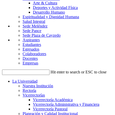
Arte & Cultura
Deportes y Actividad Física
Desarrollo Humano
Espiritualidad y Dignidad Humana
Salud Integral
Sede Meléndez
Sede Pance
Sede Plaza de Cayzedo
Aspirantes
Estudiantes
Egresados
Colaboradores
Docentes
Empresas
Hit enter to search or ESC to close
La Universidad
Nuestra Institución
Rectoría
Vicerrectorías
Vicerrectoría Académica
Vicerrectoría Administrativa y Financiera
Vicerrectoría Pastoral
Planeación y Calidad Institucional