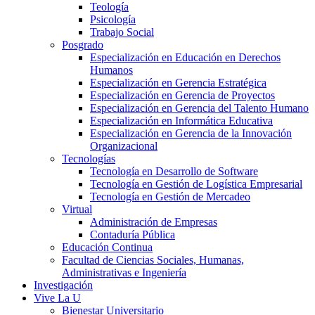
Teología
Psicología
Trabajo Social
Posgrado
Especialización en Educación en Derechos
Humanos
Especialización en Gerencia Estratégica
Especialización en Gerencia de Proyectos
Especialización en Gerencia del Talento Humano
Especialización en Informática Educativa
Especialización en Gerencia de la Innovación
Organizacional
Tecnologías
Tecnología en Desarrollo de Software
Tecnología en Gestión de Logística Empresarial
Tecnología en Gestión de Mercadeo
Virtual
Administración de Empresas
Contaduría Pública
Educación Continua
Facultad de Ciencias Sociales, Humanas,
Administrativas e Ingeniería
Investigación
Vive La U
Bienestar Universitario