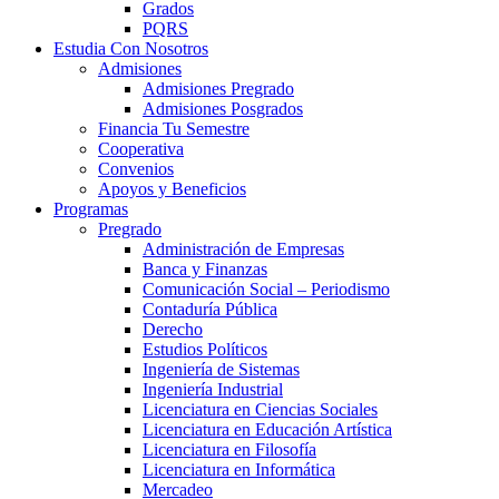
Grados
PQRS
Estudia Con Nosotros
Admisiones
Admisiones Pregrado
Admisiones Posgrados
Financia Tu Semestre
Cooperativa
Convenios
Apoyos y Beneficios
Programas
Pregrado
Administración de Empresas
Banca y Finanzas
Comunicación Social – Periodismo
Contaduría Pública
Derecho
Estudios Políticos
Ingeniería de Sistemas
Ingeniería Industrial
Licenciatura en Ciencias Sociales
Licenciatura en Educación Artística
Licenciatura en Filosofía
Licenciatura en Informática
Mercadeo